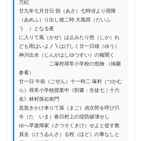
万紀

廿九年七月廿日 朝（あさ）七時頃より雨降
（あめふ）り出し後二時 大風雨（だいふ
うゝ）となる夜

に入りて風（かぜ）は止みたり然（しか）れ
ども雨はいよ〳〵はげしく廿一日雄（ゆう）

神川出水（じんがはしゆつすい）の報聞く

　　　　　　二塚村尋常小学校の危険 （挿圖
参看）

廿一日 午前（ごぜん）十一時二 塚村（つかむ
ら）尋常小学校授業中《割書：生徒七｜十六
名》林村孫右衛門

息急きかけ来りて孫（まご）貞次郎を呼び只
今（たゞいま）春日村上の堤防破壊せし

ゆへ早速帰家（さつそくきけ）せよと促す教
員去（けうゐんさ）る程（ほど）の事なしと