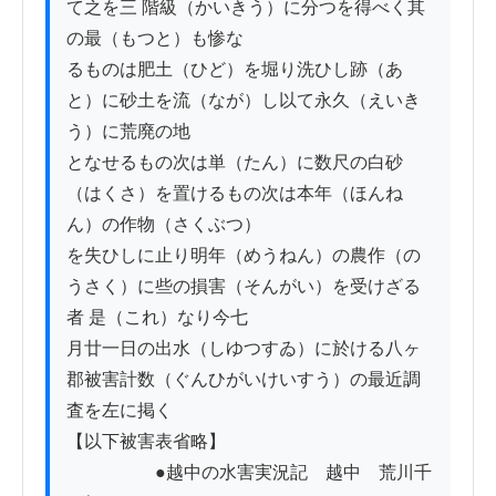
て之を三 階級（かいきう）に分つを得べく其
の最（もつと）も惨な

るものは肥土（ひど）を堀り洗ひし跡（あ
と）に砂土を流（なが）し以て永久（えいき
う）に荒廃の地

となせるもの次は単（たん）に数尺の白砂
（はくさ）を置けるもの次は本年（ほんね
ん）の作物（さくぶつ）

を失ひしに止り明年（めうねん）の農作（の
うさく）に些の損害（そんがい）を受けざる
者 是（これ）なり今七

月廿一日の出水（しゆつすゐ）に於ける八ヶ
郡被害計数（ぐんひがいけいすう）の最近調
査を左に掲く

【以下被害表省略】

　　　　　●越中の水害実況記　越中　荒川千