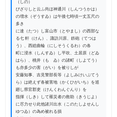
（しの）

びざりしと云ふ尚ほ神通川（しんつうかは）
の増水（ぞうすゐ）は午後七時頃一丈五尺の
多き

に達（たつ）し富山市（とやまし）の西部な
る七 軒（けん）、諏訪川原、鉄砲（てつは
う）、西総曲輪（にしそうくるわ）の各

町に浸水（しんすゐ）し平吹、土居原（どゐ
はら）、桃井（もゝゐ）の諸町（しよてう）
も亦多少の害（がい）を被りしが

安藤知事、吉見警部長等（よしみけいぶてう
ら）は絶えず各被害地（かくひがいち）を巡
廻し県官郡吏（けんくわんぐんり）を

指揮（しき）して罹災者の救助（きうじよ）
に尽力せり此他諸川出水（このたしよせんし
ゆつゐ）の為め被れる損
