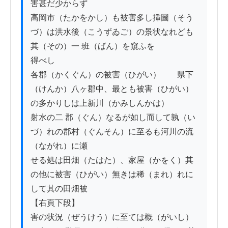
害甚だ少からず

高岡市（たかをかし）も被害多し挿圖（そう
づ）は洪水後（こうずゐご）の景状なれども
其（その）一 班（ばん）を窺ふを

得べし

各郡（かくぐん）の被害（ひがい）　　県下
（けんか）八ヶ郡中、最とも被害（ひがい）
の多かりしは上新川（かみしんかは）

射水の二 郡（ぐん）なるが如し而して孰（い
づ）れの郡村（ぐんそん）に至るも河川の流
（ながれ）に瀬

せる処は田畑（たはた）、家屋（かをく）其
の他に被害（ひがい）無きは稀（まれ）れに
して其の田畑被

【右頁下段】

害の状況（ぜうけう）に至ては概（がいし）