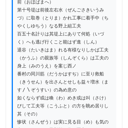
前（おほばまへ）

第十号堤は前後左右水（ぜんごさきいうみ
づ）に取巻（とりま）かれ工事に着手中（ち
やくしゆちう）なる野上組工夫

百五十名計りは其堤上にありて何処（いづ
く）へも逃げ行くこと能はず進（しん）

退谷（たいきはま）れる有様なりしかば工夫
（かうふ）の親族等（しんぞくら）は工夫の
身上（みのうえ）を案じ西ノ

番村の同川筋（だうかはすぢ）に至り救船
（きうせん）を出さんとせしも益々増水（ま
す〳〵ぞうすい）の為め意の

如くならず或は喚（わ）めき或は叫（さけ）
びして工夫等（こうふと）の方を眺め居りし
其（その）

惨状（さんぜう）は実に見る目（め）も気の