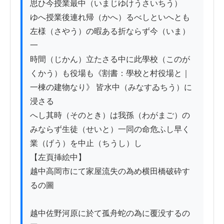
思ひ今授業最中（いまじゆけうさいちう）

ゆへ授業後連れ帰（かへ）るべしといへとも
左様（さやう）の暇ある折ならず今（いま）
一

時間（じかん）立たさる中に此學校（このが
くかう）も役場も《割書：學校と村役場と｜
一棟の建物なり》 皆水中（みなすゐちう）に
浸さる

へし其時（そのとき）は我孫（わがまご）の
みならず生徒（せいと）一同の命危ふし早く
業（げう）を中止（ちうし）し

【左頁挿絵中】

越中高岡市にて家屋流失の為め横田橋破砕す
るの圖

越中佐野河原に於て孤舟蛇の為に覆没するの