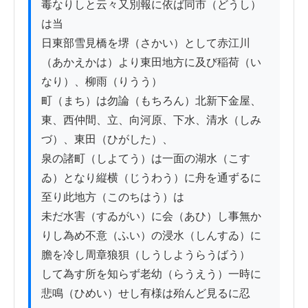
毒なりしと云々又別報に依ば同市（どうし）
は当

日東部雪見橋を堺（さかい）として赤江川
（あかえかは）より東田地方に及び稲荷（い
なり）、柳雨（りうう）

町（まち）は勿論（もちろん）北新下金屋、
東、西仲間、立、向河原、下水、清水（しみ
づ）、東田（ひがした）、

泉の諸町（しよてう）は一面の湖水（こす
ゐ）となり縦横（じうわう）に舟を通ずるに
至り此地方（このちはう）は

未だ水害（すゐがい）に会（あひ）し事無か
りし為め不意（ふい）の浸水（しんすゐ）に
膽を冷し周章狼狽（しうしようらうばう）

して為す所を知らず老幼（らうえう）一時に
悲鳴（ひめい）せし有様は殆んど見るに忍