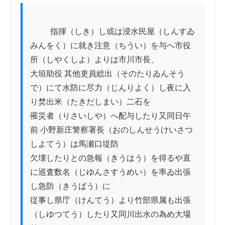
          指揮（しき）し或は浸水民屋（しんすゐ
みんをく）に就き注意（ちうい）を与へ市役
所（しやくしよ）よりは市川市長、

大垣助役 其他吏員総出（そのたりゐんそう
で）にて水防に尽力（じんりよく）し夜に入
り焚出米（たきだしまい）二石を

罹災者（りさいしや）へ配与したり又同日午
前 小野新庄警察署長（おのしんせうけいさつ
しよてう）は馬瀬口堤防

欠壊したりとの急報（きうはう）を得るや直
に巡査数名（じゆんさすうめい）を率ゐ出張
し急防（きうばう）に

従事し県庁（けんてう）より竹部県属も出張
（しゆつてう）したり又同川出水の為め大場