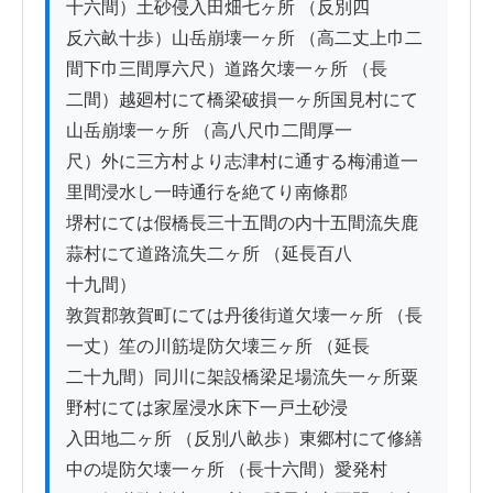
十六間）土砂侵入田畑七ヶ所 （反別四

反六畝十歩）山岳崩壊一ヶ所 （高二丈上巾二
間下巾三間厚六尺）道路欠壊一ヶ所 （長

二間）越廻村にて橋梁破損一ヶ所国見村にて
山岳崩壊一ヶ所 （高八尺巾二間厚一

尺）外に三方村より志津村に通する梅浦道一
里間浸水し一時通行を絶てり南條郡

堺村にては假橋長三十五間の内十五間流失鹿
蒜村にて道路流失二ヶ所 （延長百八

十九間）

敦賀郡敦賀町にては丹後街道欠壊一ヶ所 （長
一丈）笙の川筋堤防欠壊三ヶ所 （延長

二十九間）同川に架設橋梁足場流失一ヶ所粟
野村にては家屋浸水床下一戸土砂浸

入田地二ヶ所 （反別八畝歩）東郷村にて修繕
中の堤防欠壊一ヶ所 （長十六間）愛発村
