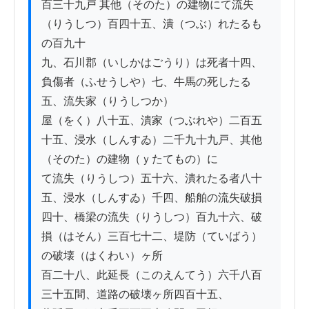
百三十九戸 其他（そのた）の建物にて流失
（りうしつ）百四十五、潰（つぶ）れたるも
の百九十

九、石川郡（いしかはごうり）は死者十四、
負傷者（ふせうしや）七、牛馬の死したる
五、流失家（りうしつか）

屋（をく）八十五、潰家（つぶれや）二百五
十五、浸水（しんすゐ）二千九十九戸、其他
（そのた）の建物（ｙたてもの）に

て流失（りうしつ）五十六、潰れたる者八十
五、浸水（しんすゐ）千四、船舶の流失破損

四十、橋梁の流失（りうしつ）百九十六、破
損（はそん）三百七十二、堤防（ていばう）
の破壊（はくわい）ヶ所

百二十八、此延長（このえんてう）六千八百
三十五間、道路の破壊ヶ所四百十五、
