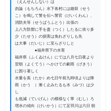
（えんせんしない）は

勿論（もちろん）水下各村には鐘鼓（せう
こ）を鳴して警を伝へ警官（けいくわん）、
消防夫等（せうばうふとう）出張の

上八方防禦に手を盡（つく）したるに依り多
少（たせう）の損害は免れざりしも先

は大事（だいじ）に至らざりしと

　　　　　●福井県下の水害

福井県（ふくゐけん）にては八月七日夜より
翌朝（よくてう）へかけての劇雨（げきう）
に因り著しく

水量を嵩（たか）め七日午前九時頃よりは降
雨（かうゝ）漸く止みたるも水（みづ）は少
し

も低減（ていげん）の模様なく寧（むし）ろ
増水の傾向（けいかう）にて足羽川は六日 朝