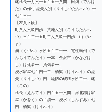
此延長一万六千五百五十八間、田畑（でんは
た）の作付 流失反別（りうしつたんべつ）千
七百三十

【左頁下段】

町八反六畝四歩、荒地反別（こうちたんべ
つ）三百二十五町二反八畝十四歩、山（や
ま）

崩（くづれ）ヶ所五百二十一、電柱転倒（で
んちうてんたう）一本、金沢市（かなざは
し）は死者一、負傷者一、

浸水家屋七百四十二、橋梁（けうれう）の流
失（りうしつ）四、堤防の破壊ヶ所二十、此
（この）

延長（えんてう）四百五十六間、河北郡は家
屋（かをく）の半潰一、浸水（しんすゐ）七
四、橋梁（けうれう）
