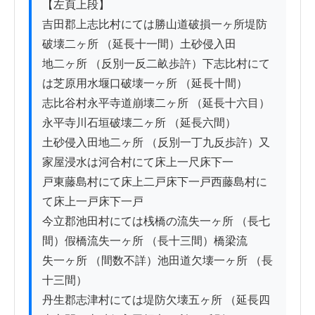
【左頁上段】

吉田郡上志比村にては勝山道破損一ヶ所堤防
破壊二ヶ所 （延長十一間）土砂侵入田

地二ヶ所 （反別一反二畝歩許）下志比村にて
は芝原用水堰口破壊一ヶ所 （延長十間）

志比谷村永平寺道崩壊二ヶ所 （延長十六目）
永平寺川石垣破壊二ヶ所 （延長六間）

土砂侵入田地二ヶ所 （反別一丁九反歩許）又
家屋浸水は河合村にて床上一尺床下一

戸東藤島村にて床上二戸床下一戸西藤島村に
て床上一戸床下一戸

今立郡池田村にては桟橋の流失一ヶ所 （長七
間）假橋流失一ヶ所 （長十三間）橋梁流

失一ヶ所 （間数不詳）池田道欠壊一ヶ所 （長
十三間）

丹生郡志津村にては堤防欠壊五ヶ所 （延長四