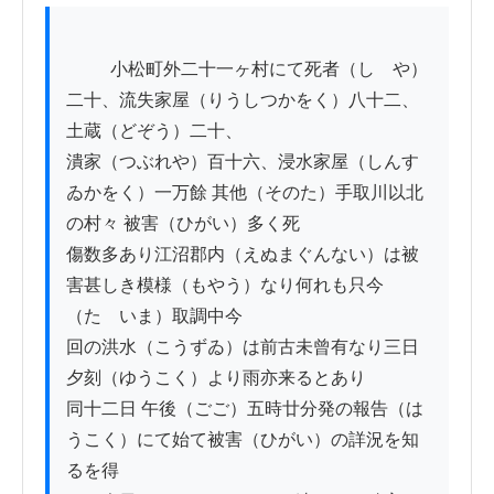
          小松町外二十一ヶ村にて死者（しゝや）
二十、流失家屋（りうしつかをく）八十二、
土蔵（どぞう）二十、

潰家（つぶれや）百十六、浸水家屋（しんす
ゐかをく）一万餘 其他（そのた）手取川以北
の村々 被害（ひがい）多く死

傷数多あり江沼郡内（えぬまぐんない）は被
害甚しき模様（もやう）なり何れも只今
（たゞいま）取調中今

回の洪水（こうずゐ）は前古未曾有なり三日 
夕刻（ゆうこく）より雨亦来るとあり

同十二日 午後（ごご）五時廿分発の報告（は
うこく）にて始て被害（ひがい）の詳況を知
るを得
