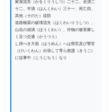
家屋流失（かをくりうしつ）二十二、全潰二
十二、半潰（はんくわい）三十一、死亡四、
其他（そのた）堤防

道路橋梁の破壊流失（はくわいりうしつ）、
山岳の崩潰（ほうくわい）、作物の被害夥し
く且つ交通（かうつう）

し得べき方面（はうめん）へは県官及び警官
（けいくわん）出張して専ら救護（きうご）
に従事中（じうじちう）なり
