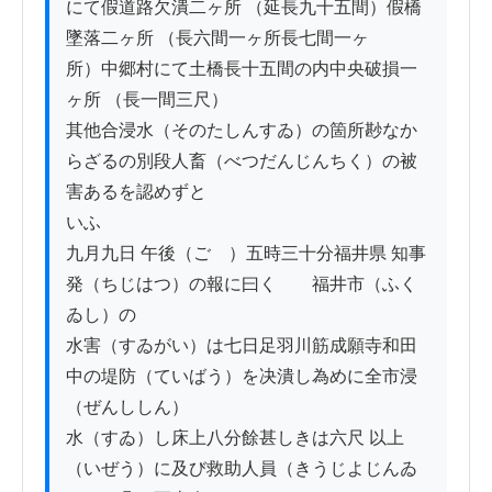
にて假道路欠潰二ヶ所 （延長九十五間）假橋
墜落二ヶ所 （長六間一ヶ所長七間一ヶ

所）中郷村にて土橋長十五間の内中央破損一
ヶ所 （長一間三尺）

其他合浸水（そのたしんすゐ）の箇所尠なか
らざるの別段人畜（べつだんじんちく）の被
害あるを認めずと

いふ

九月九日 午後（ごゞ）五時三十分福井県 知事
発（ちじはつ）の報に曰く　　福井市（ふく
ゐし）の

水害（すゐがい）は七日足羽川筋成願寺和田
中の堤防（ていばう）を决潰し為めに全市浸
（ぜんししん）

水（すゐ）し床上八分餘甚しきは六尺 以上
（いぜう）に及び救助人員（きうじよじんゐ