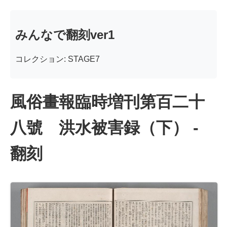
みんなで翻刻ver1
コレクション: STAGE7
風俗畫報臨時増刊第百二十
八號 洪水被害録（下） -
翻刻