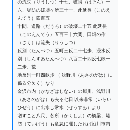
の流失（りうしつ）十七、破損（はそん）十
六、堤防の破壊ヶ所三十一、此延長（このえ
んてう）四百五

十間、道路（だうろ）の破壊二十五 此延長
（このえんてう）五百三十六間、田畑の作
（さく）は流失（りうしつ）

反別（たんべつ）五町三反二十七歩、浸水反
別（しんすゐたんべつ）八百二十四反七畝十
二歩、荒

地反別一町四畝歩 （ 浅野川（あさのがは）に
係る分欠く）なり

金沢市内（かなざはしない）の犀川、浅野川
（あさのがは）も去る七日 以来非常（いらい
ひぜう）に出水し常水（ぜうすゐ）より

増すこと八尺、各所（かくしよ）の橋梁、堤
防（ていばう）も危急に瀕したれば沿川市内