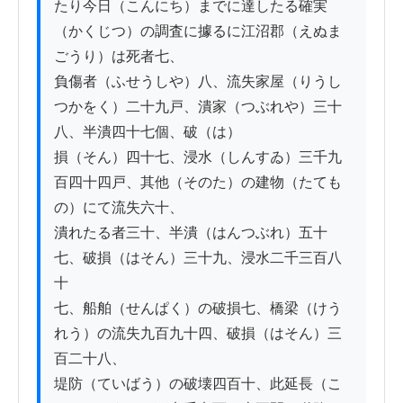
たり今日（こんにち）までに達したる確実
（かくじつ）の調査に據るに江沼郡（えぬま
ごうり）は死者七、

負傷者（ふせうしや）八、流失家屋（りうし
つかをく）二十九戸、潰家（つぶれや）三十
八、半潰四十七個、破（は）

損（そん）四十七、浸水（しんすゐ）三千九
百四十四戸、其他（そのた）の建物（たても
の）にて流失六十、

潰れたる者三十、半潰（はんつぶれ）五十
七、破損（はそん）三十九、浸水二千三百八
十

七、船舶（せんぱく）の破損七、橋梁（けう
れう）の流失九百九十四、破損（はそん）三
百二十八、

堤防（ていばう）の破壊四百十、此延長（こ