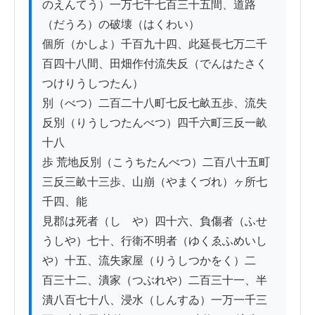
のえんてう）一万七千七百三十五間、道路
（だうろ）の破壊（はくわい）

個所（かしよ）千百九十四、此延長七万二千
百四十八間、田畑作付流失反（でんはたさく
つけりうしつたん）

別（べつ）二百二十八町七反七畝五歩、流失
反別（りうしつたんべつ）四千六町三反一畝
十八

歩 荒地反別（こうちたんべつ）二百八十五町
三反三畝十三歩、山崩（やまくづれ）ヶ所七
千四、能

見郡は死者（しゝや）四十六、負傷者（ふせ
うしや）七十、行衛不明者（ゆくゑふめいし
や）十五、流失家屋（りうしつかをく）二

百三十二、潰家（つぶれや）二百三十一、半
潰八百七十八、浸水（しんすゐ）一万一千三
