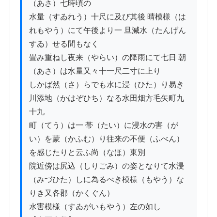
（あさ）七時頃の

水量（すゐれう）十尺に及び其後 晴模様（は
れもやう）にて午後より一 旦減水（たんげん
すゐ）せる間もなく

畳み重ねし夜来（やらい）の降雨にて七日 朝
（あさ）は水量又々十一尺二寸に上り

しかば然（さ）らでも水に浸（ひた）り易き
川添地（かはぞひち）なる水田畑方毛矢町九
十九

町（てう）は一 帯（たい）に浸水の害（が
い）を蒙（かふむ）り往来の不便（ふべん）
を感じたりと云ふ尚（なほ）東別

院近傍は尻込（しりごみ）の姿となりて水浸
（みづひた）しに為るべき模様（もやう）な
りき又各郡（かくぐん）

水害模様（すゐがいもやう）左の如し
