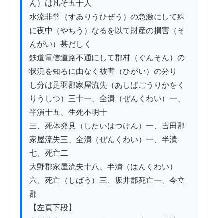
ん）は凡そ五十人

水流非常（すゐりうひぜう）の急激にして殊
に夜中（やちう）なるを以て財産の損害（そ
んがい）甚だしく

鉄道電信道路不通にして郡村（ぐんそん）の
状況を知るに由なく被害（ひがい）の分り

し分は足羽郡家屋流失（あしばごうりかをく
りうしつ）三十一、全潰（ぜんくわい）一、
半潰十五、生死不明十

三、死体発見（したいはつけん）一、吉田郡
家屋流失三、全潰（ぜんくわい）一、半潰
七、死亡二

大野郡家屋流失十八、半潰（はんくわい）
六、死亡（しばう）三、坂井郡死亡一、今立
郡

【左頁下段】
