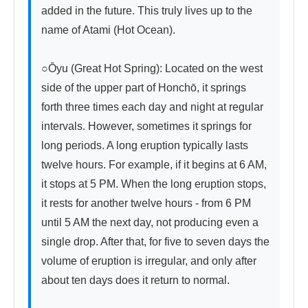
added in the future. This truly lives up to the 
name of Atami (Hot Ocean).

○Ōyu (Great Hot Spring): Located on the west 
side of the upper part of Honchō, it springs 
forth three times each day and night at regular 
intervals. However, sometimes it springs for 
long periods. A long eruption typically lasts 
twelve hours. For example, if it begins at 6 AM, 
it stops at 5 PM. When the long eruption stops, 
it rests for another twelve hours - from 6 PM 
until 5 AM the next day, not producing even a 
single drop. After that, for five to seven days the 
volume of eruption is irregular, and only after 
about ten days does it return to normal.
