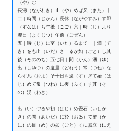
（や）む

長湧（ながわき）止（や）めば又（また）十
二｜時間（じかん）長休（ながやすみ）す即
（すなは）ち午後（ごご）六｜時（じ）より
翌日（よくじつ）午前（ごぜん）

五｜時（じ）に至（いた）るまて一｜滴（て
き）をも出（いだ）さゞるが如（ごと）し其
後（そののち）五七日｜間（かん）湧（ゆ）

出（しゆつ）の度量（どれう）常（つね）な
らず凡（およ）そ十日を過（す）ぎて始（は
じ）めて常（つね）に復（ふく）す其（そ
の）湧（わき）

出（い）づるや初（はじ）め畳石（いしが
き）の間（あいだ）に於（おゐ）て蟹（か
に）の目（め）の如（ごと）くに煮立（にえ