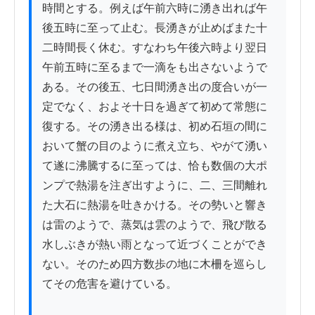
時間とする。例えば午前六時に湧き出れば午
後五時に至って止む。長湧きが止めばまた十
二時間長く休む。すなわち午後六時より翌日
午前五時に至るまで一滴をも出さないようで
ある。その後五、七日間湧き出の度合いが一
定でなく、およそ十日を過ぎて初めて常態に
復する。その湧き出る様は、初め石垣の間に
おいて蟹の目のように煮え立ち、やがて湧い
て遂に沸騰するに至っては、恰も数個の大ポ
ンプで熱湯を注ぎ出すように、二、三間離れ
た大石に熱湯を吐きかける。その勢いと響き
は雷のようで、蒸気は雲のようで、飛び散る
水しぶきが熱い雨となって近づくことができ
ない。そのため四方数歩の地に木柵を巡らし
てその危害を避けている。
