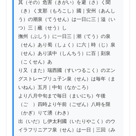
其（その）危害（きがい）を避（さ）く聞
（き）く支那（もろこし）國｜安州（あんし
う）の潮泉（てうせん）は一日に三｜溢（い
つ）三｜蘸（せう）し

撫州（ぶしう）に一日三｜潮（てう）の泉
（せん）あり蜀（しょく）に六｜時（じ）泉
（せん）あり滇中（しんちう）に百｜刻泉
（こくせん）あ

り又（また）瑞西國（すいつるこく）のヱン
グストレーブリュ子ン泉（せん）は毎年（ま
いねん）五月｜中旬（なかころ）

より八月中旬まで毎日（まいにち）午後
（ごゞ）四時より午前（ごぜん）八時を限
（かぎ）りて湧（わき）

出（いだ）し伊太利國（いたりやこく）のウ
イラフリニアフ泉（せん）は一日｜三回（み