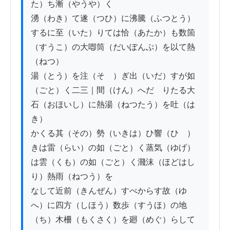
た）ち漸（やうや）く

湧（わき）て遂（つひ）に沸騰（ふつとう）
するに至（いた）りては恰（あたか）も数箇
（すうこ）の大喞筒（だいぽんぷ）を以て熱
（ねつ）

湯（とう）を注（そゝ）ぎ出（いだ）すが如
（ごと）く二三｜間（けん）へだゝりたる大
石（おほいし）に熱湯（ねつたう）を吐（は
き）

かくる其（その）勢（いきは）ひ響（ひゞ）
きは雷（らい）の如（ごと）く蒸気（ゆげ）
は雲（くも）の如（ごと）く濺沫（ほどはし
り）熱雨（ねつう）を

なして近前（きんぜん）すべからす故（ゆ
へ）に四方（しほう）数歩（すうほ）の地
（ち）木柵（もくさく）を廻（めぐ）らして
