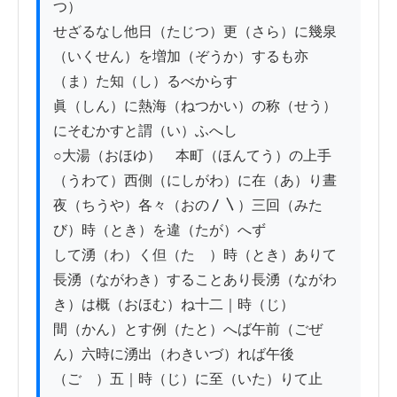
つ）

せざるなし他日（たじつ）更（さら）に幾泉
（いくせん）を増加（ぞうか）するも亦
（ま）た知（し）るべからす

眞（しん）に熱海（ねつかい）の称（せう）
にそむかすと謂（い）ふへし

○大湯（おほゆ）　本町（ほんてう）の上手
（うわて）西側（にしがわ）に在（あ）り晝
夜（ちうや）各々（おの〳〵）三回（みた
び）時（とき）を違（たが）へず

して湧（わ）く但（たゞ）時（とき）ありて
長湧（ながわき）することあり長湧（ながわ
き）は概（おほむ）ね十二｜時（じ）

間（かん）とす例（たと）へば午前（ごぜ
ん）六時に湧出（わきいづ）れば午後
（ごゞ）五｜時（じ）に至（いた）りて止