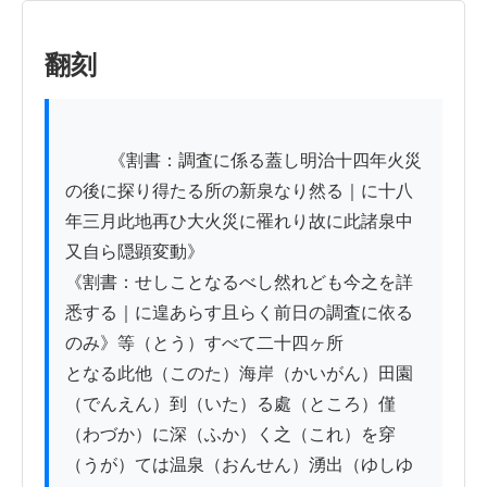
翻刻
          《割書：調査に係る蓋し明治十四年火災
の後に探り得たる所の新泉なり然る｜に十八
年三月此地再ひ大火災に罹れり故に此諸泉中
又自ら隠顕変動》

《割書：せしことなるべし然れども今之を詳
悉する｜に遑あらす且らく前日の調査に依る
のみ》等（とう）すべて二十四ヶ所

となる此他（このた）海岸（かいがん）田園
（でんえん）到（いた）る處（ところ）僅
（わづか）に深（ふか）く之（これ）を穿
（うが）ては温泉（おんせん）湧出（ゆしゆ