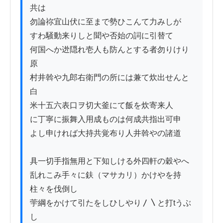
共は

勿論祢宜山伏に至まで勢ひこんて力みしが

すわ騒動来りしと聞や否始の詞に引替て

何国へか迯隠れ壱人も防んとする者勿りけり
原

村井斡や九郎右衛門の所には兼て炊出せんと
白

米十五六表口ヲ切大釜にて飯を炊寄来人

に丁寧に振舞入用成ものは何成共指出可申

よし申ければ大持共覚布り人井斡やの諸道

具一切手指無用と下知しける外四軒の穀やへ

乱れこみ手々に鈇（マサカリ）かけやを持
柱々を伐倒し

荢綱をかけて引たをしひしやり〳〵と打tうぶ
し
