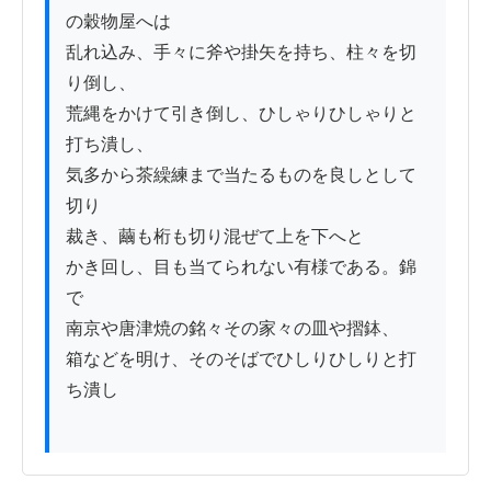
の穀物屋へは

乱れ込み、手々に斧や掛矢を持ち、柱々を切
り倒し、

荒縄をかけて引き倒し、ひしゃりひしゃりと
打ち潰し、

気多から茶繰練まで当たるものを良しとして
切り

裁き、繭も桁も切り混ぜて上を下へと

かき回し、目も当てられない有様である。錦
で

南京や唐津焼の銘々その家々の皿や摺鉢、

箱などを明け、そのそばでひしりひしりと打
ち潰し
