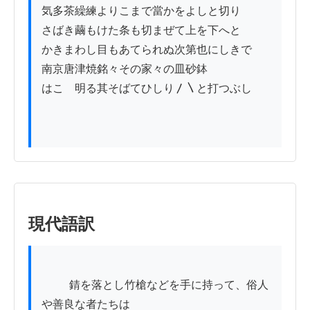
気多茶繰練よりこまで當かをよしと切り

さばき繭もけた条も切まぜて上を下へと

かきまわし目もあてられぬ次第也にしきで

南京唐津焼銘々その家々の皿砂鉢

はこゟ明る其そばてひしり〳〵と打つぶし

現代語訳
          錆を落とし竹槍などを手に持って、俗人
や善良な者たちは
