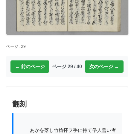
ページ: 29
← 前のページ
ページ 29 / 40
次のページ →
翻刻
          あかを落し竹槍抔ヲ手に持て俗人善い者