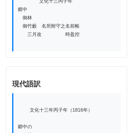
          　　文化十三丙子年

郷中

　御林

　御竹藪　名所附守之名前帳

　　三月改　　　　　時盈控

現代語訳
          文化十三年丙子年（1816年）

郷中の
