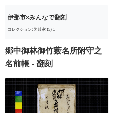
伊那市×みんなで翻刻
コレクション: 岩崎家 (3) 1
郷中御林御竹薮名所附守之
名前帳 - 翻刻