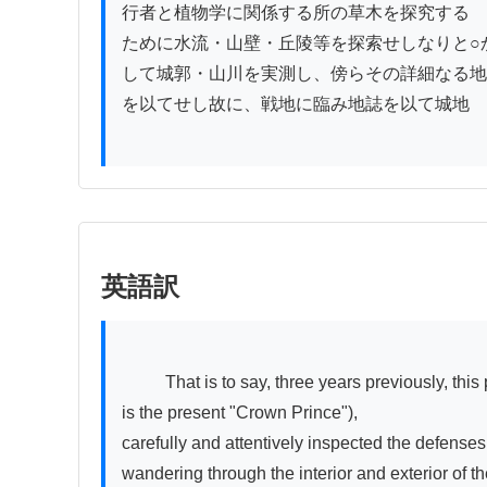
行者と植物学に関係する所の草木を探究する

ために水流・山壁・丘陵等を探索せしなりと○か
して城郭・山川を実測し、傍らその詳細なる地
を以てせし故に、戦地に臨み地誌を以て城地

英語訳
          That is to say, three years previously, this person, with hammer in hand, along with a young companion whose interests were inclined toward botany (who 
is the present "Crown Prince"),

carefully and attentively inspected the defenses 
wandering through the interior and exterior of the