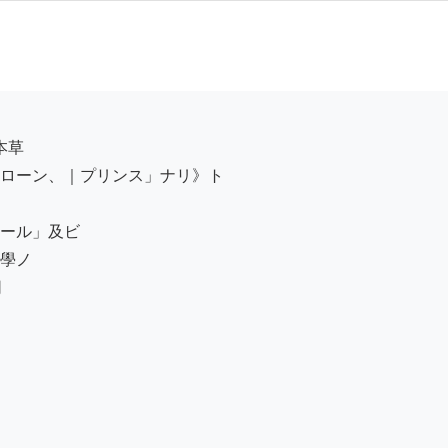
ローン、｜プリンス」ナリ》ト

ール」及ビ

學ノ


