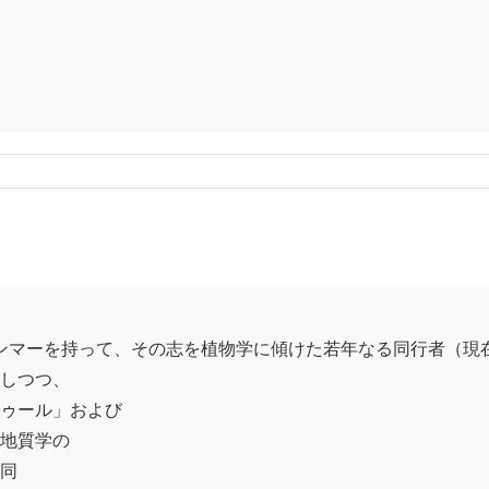
しつつ、

ゥール」および

地質学の

同
