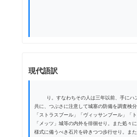
現代語訳
          り。すなわちその人は三年以前、手にハンマーを持って、その志を植物学に傾けた若年なる同行者（現在の「皇太子」なり）と

共に、つぶさに注意して城塞の防備を調査検分
「ストラスブール」「ヴィッサンブール」「ト
「メッツ」城等の内外を徘徊せり。また処々に
様式に備うべき石片を砕きつつ歩行せり。また