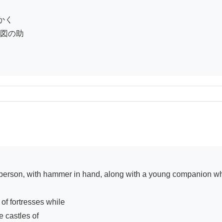
く

図の助

of fortresses while

 castles of
