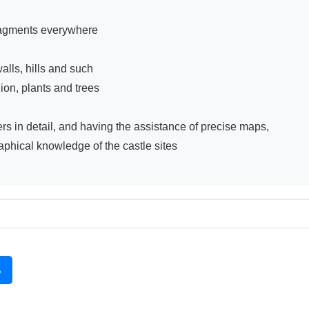
ragments everywhere



ls, hills and such

ion, plants and trees

s in detail, and having the assistance of precise maps,

aphical knowledge of the castle sites

る