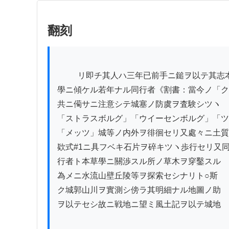
翻刻
          リ即チ其人ハ三年已前手ニ鎚ヲ以テ其志本草

學ニ傾ケル若年ナル同行者《割書：當今ノ「ク
共ニ僃サニ注意シテ城塞ノ防虞ヲ査験シツヽ

「ストラスボルグ」「ウイーセンボルグ」「ツ
「メッツ」城等ノ内外ヲ徘徊セリ又處々ニ土質
欵式#1ニ具フベキ石片ヲ碎キツヽ歩行セリ又同
行者ト本草學ニ關渉スル所ノ草木ヲ穿鑿スル

為メニ水流山壁丘陵等ヲ探索セシナリト○斯

ク城郭山川ヲ實測シ傍ラ其明細ナル地圖ノ助

ヲ以テセシ故ニ戦地ニ望ミ風土記ヲ以テ城地
