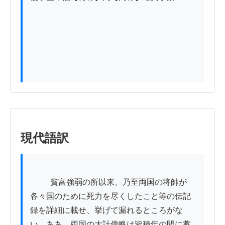
現代語訳
          貧富強弱の所以来、乃至両国の将帥が
各々国のために死力を尽くしたこと等の伝記
録を詳細に載せ、挙げて漏れるところがな
い。ああ、両国の大計偉略は皆積年の間に蓄