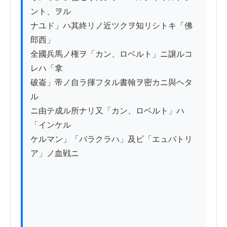
ント、ヲル

ナユド」ハ其終リノ近ツクヲ知リシトキ「佛
郎西」

全國兵馬ノ権ヲ「カン、ロベルト」ニ譲ルコ
レハ「拿

破崙」帝ノ自ラ揮フタル書翰ヲ密カニ與ヘタ
ル

ニ由テ成ル所ナリ又「カン、ロベルト」ハ
「インケル

ケルマン」「バラクラハ」及ビ「エュパトリ
ア」ノ血戦ニ
