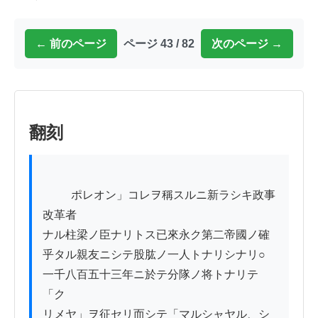
← 前のページ
ページ 43 / 82
次のページ →
翻刻
          ポレオン」コレヲ稱スルニ新ラシキ政事
改革者

ナル柱梁ノ臣ナリトス已來永ク第二帝國ノ確

乎タル親友ニシテ股肱ノ一人トナリシナリ○

一千八百五十三年ニ於テ分隊ノ将トナリテ
「ク

リメヤ」ヲ征セリ而シテ「マルシャヤル、シ