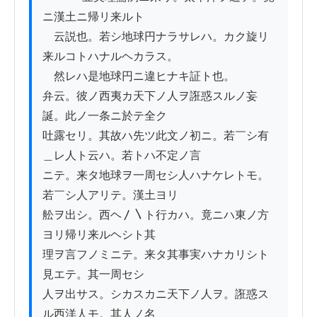
ニ漢土ニ帰リ来ルト

　云説也。若シ地球円ナラサレハ。カク旋リ
来ルコトハナルヘカラス。

　然レハ是地球円ニ違ヒナキ証ト也。

弁云。彼ノ西夷カ天下ノ人ヲ誑惑スルノ妄
誕。此ノ一条ニ於テ全ク

吐露セリ。其故ハ先ツ此文ノ初ニ。若￣シ有
＿レ人ト云ハ。若トハ不定ノ言

ニテ。来タ地球ヲ一周セシ人ハナケレトモ。
若￣シ人アリテ。漢土ヨリ

舩ヲ出シ。西ヘ〳〵ト行カハ。竟ニハ東ノ方
ヨリ帰リ来ルヘシト其

理ヲ言フノミニテ。来タ其事実ハナカリシト
見エテ。其一周セシ

人ヲ出サス。シカスカニ天下ノ人ヲ。誑惑ス
ル西洋人モ。其人ノ名
