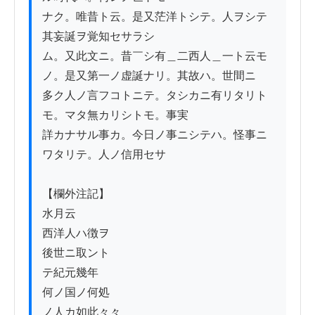
ナク。唯昔ト云。是又茫洋トシテ。人ヲシテ
其妄誕ヲ覚知セサラシ

ム。又此文ニ。昔￣シ有＿二西人＿一ト云モ
ノ。是又第一ノ虚誕ナリ。其故ハ。世間ニ

多ク人ノ言フコトニテ。タシカニ有リタリト
モ。マタ無カリシトモ。事実

詳カナサル事カ。今日ノ事ニシテハ。怪事ニ
ワタリテ。人ノ信用セサ

【欄外注記】

水月云

西洋人ハ徴ヲ

後世ニ取ント

テ紀元幾年

何ノ国ノ何処

ノ人カ如此々々
