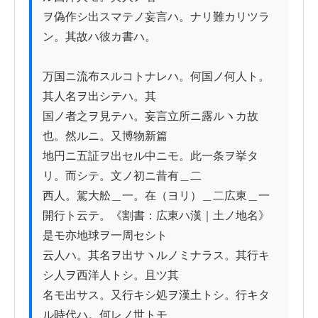
ヲ偽作シ出スマテノ妄言ハ。ナリ難カリツラ
ン。其故ハ彼カ書ハ。

万国ニ流布スルコトナレハ。何国ノ何人ト。
其人名ヲ出シテハ。其

国ノ者之ヲ見テハ。妄言立所ニ露ルヽカ故
也。然ルニ。又博物新篇

地円ニ五証ヲ出セル中ニモ。此一条ヲ挙タ
リ。而シテ。文ノ初ニ昔有＿二

西人。駕大舩＿一。在（ヨリ）＿二広東＿一
開行ト云テ。《割書：広東ハ漢｜土ノ地名》
是モ亦地球ヲ一周セシト

云人ハ。其名ヲ出サヽルノミナラス。其行キ
シ人ヲ西洋人トシ。且ツ其

名モ出サス。又行キシ処ヲ漢土トシ。行キタ
ル時代ハ。何レノ世トモ
