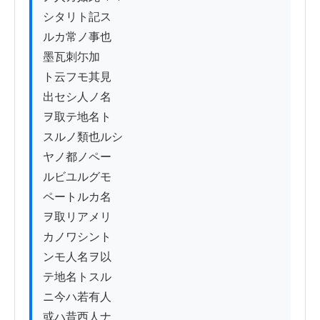
シタリト記ス

ルカ常ノ事也

墨瓦刺尓加

ト云フモ其見

出セシ人ノ名

ヲ取テ地名ト

スルノ類也ルシ

ヤノ都ノペー

ルビユルグモ

ペートルカ名

ヲ取リアメリ

カノワシント

ンモ人名ヲ以

テ地名トスル

ニ今ハ若有人

或ハ昔西人ナ
