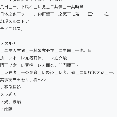
真日＿一。下民不＿レ見＿ニ其体＿一其時当

日体之象￣ヲ＿一。仰而望￣ニ之宛￣モ若＿ニ正午＿一在＿ニ
幻現スルコトア

モノニ非ス。

メタルナ

＿ニ左人右物＿一其象亦必在＿ニ中庭＿一也。日

所＿レ不＿レ見者其体。コレ近ク喩

門￣ヲ謝＿レ客擇＿レ人而会。門門蔵￣テ

＿レ戸者＿一公即窺＿レ鏡認＿レ客。省＿ニ却往返之疑＿一。
其事実ヲ出セリ。看ヘシ

テ客像居処

スラ猶カ

ノ光。玻璃

ノ南際ニ
