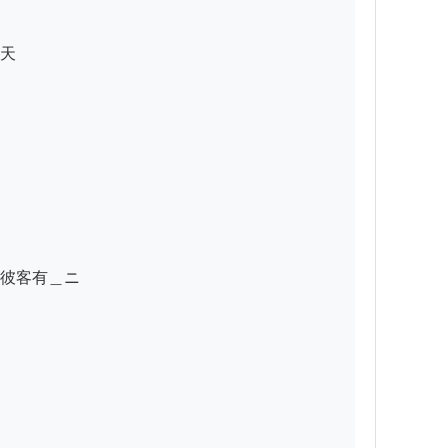
天

彼客有＿ニ
