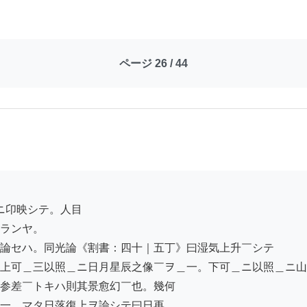
ページ 26 / 44
ランヤ。

論セハ。同光論《割書：四十｜五丁》曰湿気上升￣シテ

上可＿三以照＿ニ日月星辰之像￣ヲ＿一。下可＿ニ以照＿ニ山
参差￣トキハ則其景愈幻￣也。幾何

一。マタ日落復上ヲ論シテ曰日再
