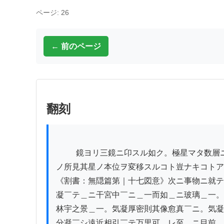
ページ: 26
← 前のページ
翻刻
          鏡ヨリ三鏡ニ卬スル如ク。極星マタ数層ニ卬映シテ。人目

ノ所見其星ノ本位ヲ変移スルコト豈ナキコトア
《割書：無隠篇第｜十七図意》次ニ事物ニ就テ
凝￣テ＿ニ干宮中￣ニ＿一而如＿ニ玻璃＿一。
林宇之景＿一。気凝厚密則其像愈真￣ニ。気凝
分凝￣シ遠近相引￣テ万里可＿レ至＿ニ目前＿