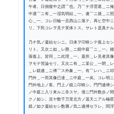
午者。日側復中之謂￣也。乃￣チ浮雲遮＿ニ掩
中適￣ニ有＿一湿気明結＿一。遂￣ニ接＿ニ照
心＿一。コレ日輪一且西山ニ落テ。再ヒ空中ニ
リ。下民コレヲ見テ実体トス。サレト是真ナル
乃チ気ノ凝結セシニ。日体ヲ卬映シテ復上セシ
リト。又次ニ如＿レ懸＿ニ鏡中庭￣ニ＿一。雖
落復上。皆同＿ニ此理＿一。蓋所＿レ見者其像
ヲモテ苦論セリ。又次ニ有＿ニ某公＿一閉＿レ
＿レ鏡逓＿ニ傅￣ス外象＿一。有￣レハ＿ニ叩
門外＿一而其像已達＿ニ中庭＿一矣。コレ明ニ
門外地上ノ客。門上ノ鏡ニ卬映シ。門門逓傅シ
ノ中庭ニ入リ来ルニ非スヤ。僅ニ門外数歩ノ間
クノ如シ。況ヤ数千万里北方ノ遥天ニアル極星
鏡ノ如ク凝結セシ数層ノ気ニ逓傅セラレ。閻浮