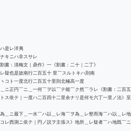
ハ是レ洋夷

ナキニハ非スサレ

割書：清梅文｜鼎作》一《割書：二十｜二丁》

レ疑也是故南行二百五十 里￣スルトキハ則南

ヽコト一度北行二百五十里則北極高一度

＿ニ正円￣ニ＿一何￣ヲ以￣テ能￣ク然￣ラレ《割書：二百五
トス依テ｜一度ハ二百四十二里余ナリ是何モ六丁一里ノ法》至
為＿ニ最下＿一水￣ハ以＿レ海￣ヲ為＿レ壑而海￣ハ以＿レ地
コレ西測ニ依テ｜円ノ説ヲ主張ス》地所＿レ疑者￣ハ地既￣ニ