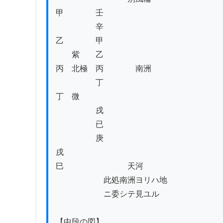
甲　　　　壬

　　　　　辛

乙　　　　甲

　　紫　　乙

丙　北極　丙　　　　南洲

　　　　　丁

丁　微

　　　　　戌

　　　　　已

　　　　　庚

戌

巳　　　　　　　　天河

　　　　　　此処南洲ヨリハ地

　　　　　　ニ委シテ見ユル

【中段の図】
