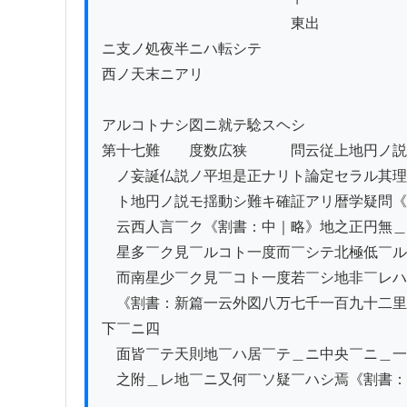
　　　　　　　　　　　　　東出

ニ支ノ処夜半ニハ転シテ

西ノ天末ニアリ

アルコトナシ図ニ就テ騐スヘシ

第十七難　　度数広狭　　　問云従上地円ノ説
　ノ妄誕仏説ノ平坦是正ナリト論定セラル其理
　ト地円ノ説モ揺動シ難キ確証アリ暦学疑問《
　云西人言￣ク《割書：中｜略》地之正円無＿
　星多￣ク見￣ルコト一度而￣シテ北極低￣ル
　而南星少￣ク見￣コト一度若￣シ地非￣レハ
　《割書：新篇一云外図八万七千一百九十二里
下￣ニ四

　面皆￣テ天則地￣ハ居￣テ＿ニ中央￣ニ＿一
　之附＿レ地￣ニ又何￣ソ疑￣ハシ焉《割書：