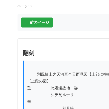
ページ: 8
← 前のページ
翻刻
          別風輪上之天河亘全天而見図【上部に横書き】

【上段の図】

壬　　　　　此処遠故地ニ委

　　　　　　シテ見ルナリ

辛

　　　　　　　　　別風輪
