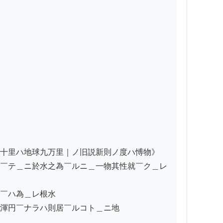
十里ハ地球九万里｜ノ旧説新則ノ度ハ愽物》

￣テ＿ニ於水之為￣ルニ＿一物其性就￣ク＿レ
￣ハ為＿レ根水

渾円￣ナラハ則居￣ルコト＿ニ地
