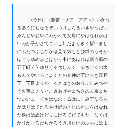
          〽今日は《割書：サア｜アアヽ》いかな
るあくにちなるぞいつけしんるいきやうだい
ゑんじやおやにわかれて女肩にやはなれかは
いわが子がさてこいし川たよりきく坂いきし
にふたつぶじなかほ見て気もとび坂のうそか
ほごうゆめかとばかり中にあはれは新吉原の
五丁町〳〵ゆりくるぢしんくゞるぢごくの大
もん？やいろとよくとの其仲の丁ひろき江戸
丁一丁目よりかゝるさはぎのおりふしみちや
う火事よ〳〵とこゑあげやまちきのふ京まち
ついいまゝでもはなのくるはにすみ丁なるを
かはりはてたるやけ野のきじのかごをはなれ
た身ははぬけどりにげるてだてもたゞなくば
かりかむろだちかろうき川たけのふちにはま