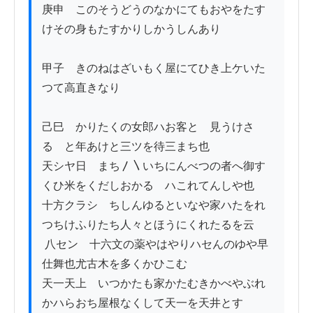
庚申　このそうどうのなかにてもおやをたす
けその身もたすかりしかうしんあり　

甲子　きのねはざいもく屋にてひき上ケいた
つて高直きなり 

己巳　かりたくの女郎ハお客と　見うけさ
るゝと年あけと三ツを待三まち也

天シヤ日　まち〳〵いちにんべつの者へ御す
くひ米をくだしおかるゝハこれてんしや也

十方クラシ　ちしんゆるといなや家ハたをれ
つちけふりたち人々とほうにくれたるを云 

 八セン　十六文の薬やはやりハセんのゆや早
仕舞也尤古木を多くかひこむ

天一天上　いつかたも家かたむきかべやぶれ
かハらおち屋根なくして天一を天井とす
