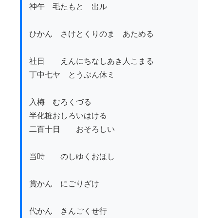
神午　毛たもとゟ出ル

ひかん　さけとくりのまゝあためる

社日　　えんにちなしあき人こまる

丁中七ヤ　とうぶん休ミ

入梅　むろくづるゝ

半化粧おしろいはける

二百十日　ゟおそろしい

当時　　のしゆくおほし

賞かん　にごりざけ

代かん　きんごくせ行
