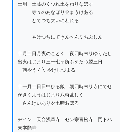
土用　土蔵のくつれ土をねりなほす　

　　　寺々のあなほり金まうけある　

　　　どてつち大いにわれる

　　　やけつちにてきんへんミちぶしん

十月二日月夜のことく　夜四時ヨリゆりたし
出火はじまり三十七ヶ所もえたつ翌三日

　朝やう〳〵 やけしづまる

十一月二日日中ひる飯　朝四時ヨリ寺にてせ
がきくようはじまり八時甚しく

　さんけいあり夕七時おほる

ヂイン　天台浅草寺　セン宗青松寺　門トハ
東本願寺
