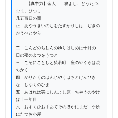
          【真中力】金人　　寝よし、どうたつ、
むま、ひつし　

凡五百日の間

正　あやうきいのちをたすかりしは　ぢきの
かうべとやら

二　こんどのちしんのゆりはしめは十月の　
日の夜のよつをうつと

三　こそにことしと猿若町　座のやくらは焼
ちかく

四　かりたくのはんじやうはちとけんひき
な　しゆくのひま

五　あはれは実にしんよし原　ちやうのやけ
は十一年目

六　おすくひお手あてそのほかにまだ　ケ所
にたつお小屋
