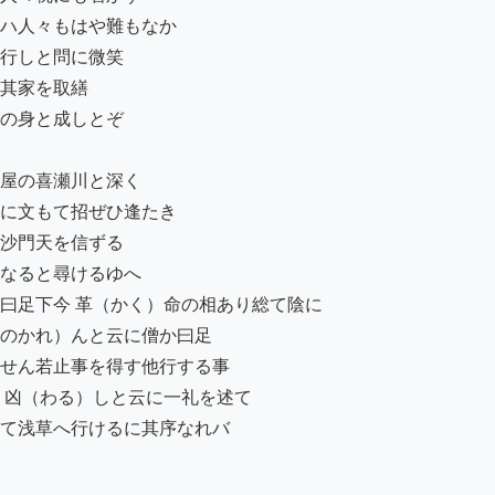
ハ人々もはや難もなか

行しと問に微笑

其家を取繕

の身と成しとぞ

屋の喜瀬川と深く

に文もて招ぜひ逢たき

沙門天を信ずる

なると尋けるゆへ

曰足下今 革（かく）命の相あり総て陰に

のかれ）んと云に僧か曰足

せん若止事を得す他行する事

凶（わる）しと云に一礼を述て

て浅草へ行けるに其序なれバ
