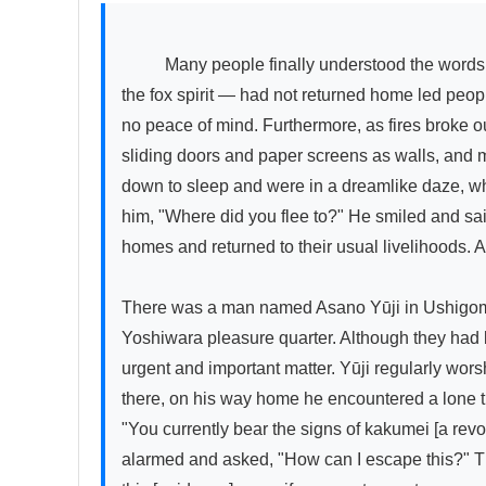
          Many people finally understood the words of Higashiji and felt deep regret. After the earthquake subsided, the fact that Higashiji — the one possessed by 
the fox spirit — had not returned home led peop
no peace of mind. Furthermore, as fires broke o
sliding doors and paper screens as walls, and 
down to sleep and were in a dreamlike daze, wh
him, "Where did you flee to?" He smiled and said 
homes and returned to their usual livelihoods. And
There was a man named Asano Yūji in Ushigome
Yoshiwara pleasure quarter. Although they had b
urgent and important matter. Yūji regularly wor
there, on his way home he encountered a lone t
"You currently bear the signs of kakumei [a revo
alarmed and asked, "How can I escape this?" Th