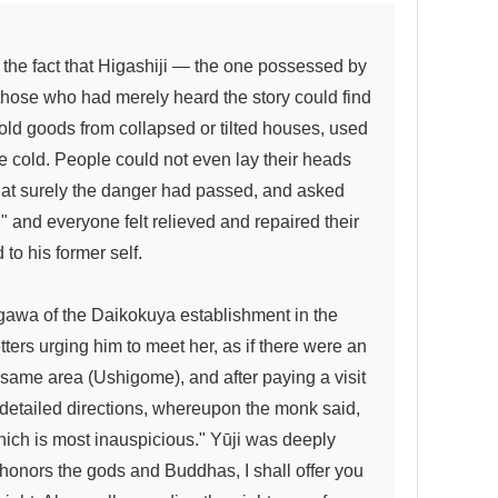
hose who had merely heard the story could find 
ld goods from collapsed or tilted houses, used 
cold. People could not even lay their heads 
at surely the danger had passed, and asked 
" and everyone felt relieved and repaired their 
to his former self.

wa of the Daikokuya establishment in the 
ers urging him to meet her, as if there were an 
same area (Ushigome), and after paying a visit 
etailed directions, whereupon the monk said, 
hich is most inauspicious." Yūji was deeply 
onors the gods and Buddhas, I shall offer you 