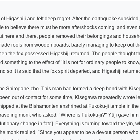
le to believe there must be more aftershocks coming, and even t
ut here and there, people removed their belongings and househo
made roofs from wooden boards, barely managing to keep out the 
en the fox-possessed Higashiji returned. The people thought th
something to the effect of "It is not for ordinary people to know,
 so it is said that the fox spirit departed, and Higashiji returned 
 Shirogane-chō. This man had formed a deep bond with Kisega
een out of contact for some time, Kisegawa repeatedly wrote lett
shipped at the Bishamonten enshrined at Fukoku-ji temple in the 
raveling monk who asked, "Where is Fukoku-ji?" Yūji gave him d
lutionary change in fate]. Everything is turning toward the yin, w
e monk replied, "Since you appear to be a devout person who h