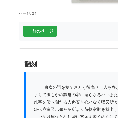
ページ: 24
← 前のページ
翻刻
          　東次の詞を始てさとり後悔せし人も多かりけり扨又地震しづ

　まりて後もかの狐魅の家に返らさるハいまた
　此事を伝へ聞たる人迄安き心ハなく猶又所々
　ゆへ崩家又ハ傾たる所より荷物家財を持出し
　し戸を以屋根となし些に寒きを凌くのミにて