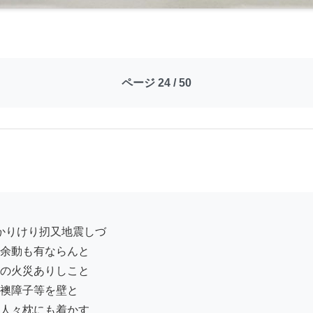
ページ 24 / 50
余動も有ならんと

の火災ありしこと

襖障子等を壁と

人々枕にも着かす
