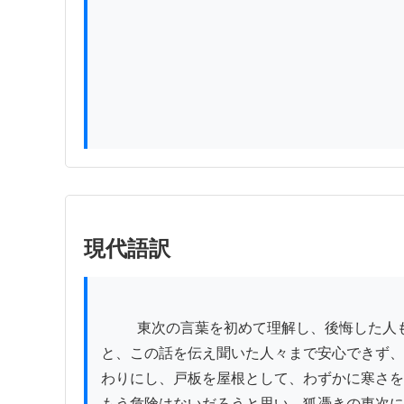
現代語訳
          東次の言葉を初めて理解し、後悔した人も多かった。さて、地震が静まった後も、あの狐憑きの東次が家に戻らないのは、まだ余震があるだろうから
と、この話を伝え聞いた人々まで安心できず、
わりにし、戸板を屋根として、わずかに寒さを
もう危険はないだろうと思い、狐憑きの東次に