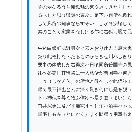
　夢の夢なるうち彼狐魅の東次返りきたりしか
　るへしと思ひ狐魅の東次に足下ハ何所へ遁れ
　して凡俗の知事ならす等いゝしか各安堵して
　素のことく家業をなしける尓に右狐も脱て元
一牛込白銀町浅野勇次と云人おり此人吉原大黒
　契り此程打たへたるものからきせ川ハしきり
　要事の体成しが右勇次ハ日頃同所普国寺の毘
　ゆへ参詣し其帰路に一人旅僧が普国寺ハ何方
　一々（しか〳〵）の所也と教へしが此僧尓て
　帰て最不祥也と云に深く驚き何にし是を脱（
　下ハ神仏を尊ミ給ふ体ゆへ是を進（まい）ら
　有共深更に及バず帰宅すへし尓ハ泊事ハ弥以 
　帰宅し右左（とにかく）する間種々用事出来