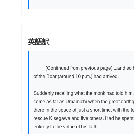
英語訳
          (Continued from previous page) ...and so he went to Kisegawa's place, where they held a drinking party and talked at length. Before he knew it, the hour 
of the Boar (around 10 p.m.) had arrived.

Suddenly recalling what the monk had told him, 
come as far as Umamichi when the great earthqu
there in the space of just a short time, with the
rescue Kisegawa and five others. Had he spent th
entirely to the virtue of his faith.
