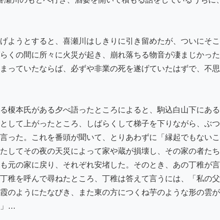
げようとすると、喜瀬川はしきりに引き留めたが、ついにそこ
らくの間に所々に火災が起き、崩れ落ちる物音が凄まじかった
まっていたならば、必ずや非業の死を遂げていたはずで、不思
る榎本氏がある夕べ語ったところによると、駒込白山下にある質
として上がったところ、しばらくして梯子を下りながら、ぶつ
言った。これを番頭が聞いて、とりあわずに「縁起でもないこ
たしてその夜の天災によって家や蔵が損壊し、その家の者たち
も元の家に戻り、それぞれ安堵した。そのとき、あの丁稚が言
丁稚を呼んで尋ねたところ、丁稚は答えて言うには、「私の父
霞のようにたなびき、また東の方につくね芋のような形の雲が
」…
