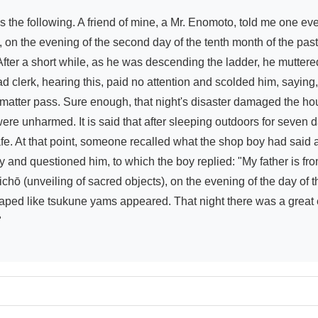
the following. A friend of mine, a Mr. Enomoto, told me one even
 the evening of the second day of the tenth month of the past Y
fter a short while, as he was descending the ladder, he muttered
ad clerk, hearing this, paid no attention and scolded him, saying
matter pass. Sure enough, that night's disaster damaged the ho
ere unharmed. It is said that after sleeping outdoors for seve
e. At that point, someone recalled what the shop boy had said a
nd questioned him, to which the boy replied: "My father is from 
chō (unveiling of sacred objects), on the evening of the day of t
haped like tsukune yams appeared. That night there was a great e

