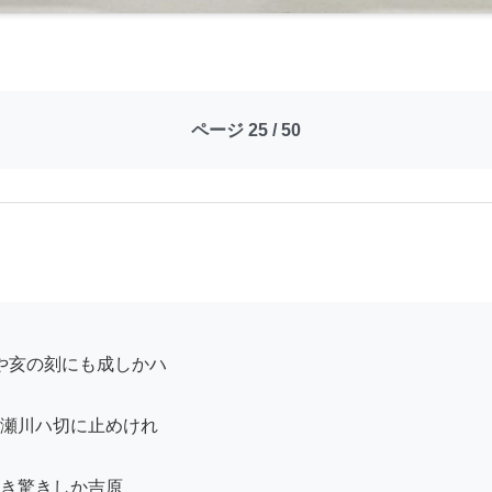
ページ 25 / 50
瀬川ハ切に止めけれ

き驚きしか吉原
