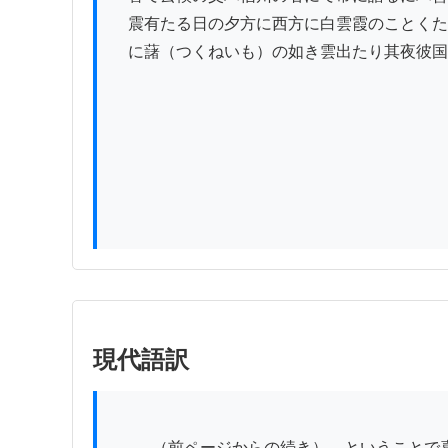
　震有たる日の夕方に西方に白雲霞のことくた
　に藷（つくねいも）の如き雲出たり其夜彼国
現代語訳
          （前ページからの続き）…ということで喜瀬川のもとへ行き、酒宴を開いて積もる話をしているうちに、いつしか亥の刻（午後10時頃）にもなってし