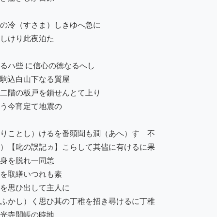
冷（すさま）しきゆへ急に 

しけり此夜泊た

ハ些 に信心の徳なるへし

駒込白山下なる質屋

二階の板戸を鎖せんとて上り

う今宵定て地震の

りことし）けるを番頭聞も澗（あへ）す　不

）【叱の誤記ヵ】こらして其儘に有けるに果

身を脱れ一同恙

を取繕いつれも素

を思ひ出して主人に

ふかし）く思ひ其の丁稚を招き尋けるに丁稚

光寺開帳の時地
