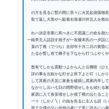
　の方を見るに暫の間に所々に火災起崩落物音の
　取て返し大黒やへ駈着右喜瀬川外五人を救出
　れハ決定非業に死べきに不思議この命を脱たる
一鈍亭主人話説す拙子が一友榎本氏の一夕話に
　某の丁稚（でつち）去卯年十月二日の黄昏に
　たるか暫し有て梯子を下なから打つふやくや
　愁有てしかも震動つよからんと云獨咬（ひと
　詳の事を云奴かな灯せよ疾下よと叮（しかり
　して其夜の天災に家倉を破損し其家内辛して
　なかりし云ハ七日の間野宿せしをも傾たる家
　家居に入て各安堵せしか彼丁稚の云たること
　一々（しか〳〵）の由を告るに主人も訝（い
　答て云僕の父ハ信州の者にて常に語るにハ善