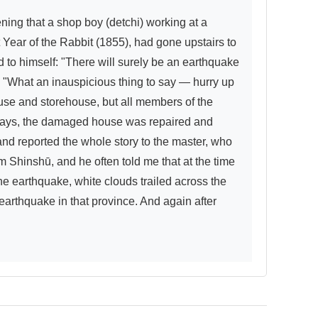
ing that a shop boy (detchi) working at a 
ear of the Rabbit (1855), had gone upstairs to 
 to himself: "There will surely be an earthquake 
, "What an inauspicious thing to say — hurry up 
use and storehouse, but all members of the 
n days, the damaged house was repaired and 
nd reported the whole story to the master, who 
Shinshū, and he often told me that at the time 
he earthquake, white clouds trailed across the 
arthquake in that province. And again after 