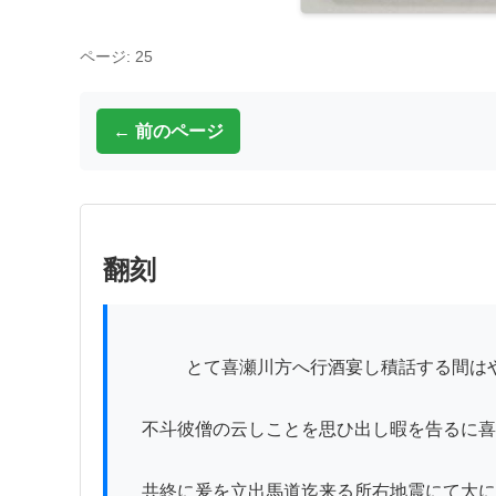
ページ: 25
← 前のページ
翻刻
          　とて喜瀬川方へ行酒宴し積話する間はや亥の刻にも成しかハ

　不斗彼僧の云しことを思ひ出し暇を告るに喜
　共終に爰を立出馬道迄来る所右地震にて大に