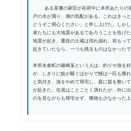
          ある某藩の家臣が在府中に本所あたりの藩邸に住んでいた。ところが、十月二日の朝、気になることがあり、重役の某に告げて言うには、「今朝、井
戸の水が濁り、潮の気配がある。これはきっと
どうぞご用心ください」と申し上げた。しかし
者たちにも大地震があるであろうことを告げた
地震が起き、重役の土蔵は揺れ崩れ、前もって
起きていたなら、一つも残るものはなかったで
本所永倉町の篠崎某という人は、釣りや漁を好
が、しきりに鯰が騒ぐばかりで鰻は一匹も獲れ
と気付き、漁をやめて帰宅し、庭に筵を敷いて
が起きた。住居はことごとく潰れたが、外に出
のを見ながらも帰宅せず、獲物も少なかった上