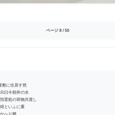
ページ 8 / 50
示曰今朝井の水

預置処の荷物共渡し

得といふに重

かへり猶
