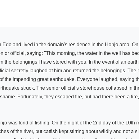
ior official, saying: "This morning, the water in the well has be
rn the belongings I have stored with you. In the event of an eart
fficial secretly laughed at him and returned the belongings. Th
s of the impending great earthquake. Everyone laughed, saying t
arthquake struck. The senior official's storehouse collapsed in 
ame. Fortunately, they escaped fire, but had there been a fire,
 was fond of fishing. On the night of the 2nd day of the 10th m
ches of the river, but catfish kept stirring about wildly and not a 