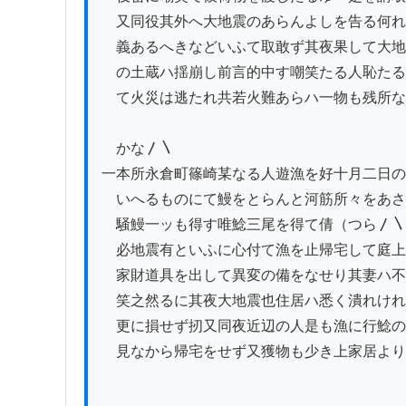
　又同役其外へ大地震のあらんよしを告る何れ
　義あるへきなどいふて取敢ず其夜果して大地
　の土蔵ハ揺崩し前言的中す嘲笑たる人恥たる
　て火災は逃たれ共若火難あらハ一物も残所な
　かな〳〵

一本所永倉町篠崎某なる人遊漁を好十月二日の
　いへるものにて鰻をとらんと河筋所々をあさ
　騒鰻一ッも得す唯鯰三尾を得て倩（つら〳〵
　必地震有といふに心付て漁を止帰宅して庭上
　家財道具を出して異変の備をなせり其妻ハ不
　笑之然るに其夜大地震也住居ハ悉く潰れけれ
　更に損せず扨又同夜近辺の人是も漁に行鯰の
　見なから帰宅をせず又獲物も少き上家居より