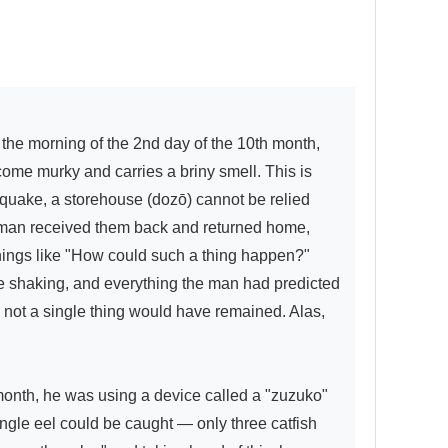
come murky and carries a briny smell. This is 
hquake, a storehouse (dozō) cannot be relied 
e man received them back and returned home, 
hings like "How could such a thing happen?" 
the shaking, and everything the man had predicted 
 not a single thing would have remained. Alas, 
onth, he was using a device called a "zuzuko" 
single eel could be caught — only three catfish 