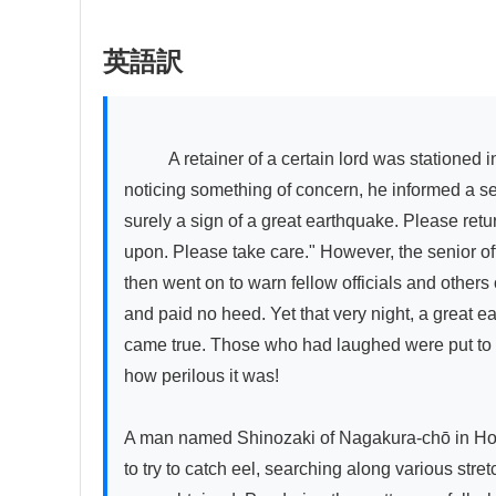
英語訳
          A retainer of a certain lord was stationed in Edo and lived in the domain's residence in the Honjo area. On the morning of the 2nd day of the 10th month, 
noticing something of concern, he informed a sen
surely a sign of a great earthquake. Please retu
upon. Please take care." However, the senior o
then went on to warn fellow officials and other
and paid no heed. Yet that very night, a great e
came true. Those who had laughed were put to sh
how perilous it was!

A man named Shinozaki of Nagakura-chō in Honjo
to try to catch eel, searching along various stret