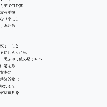
も笑て何条其

震有重役

なり幸にし

し嗚呼危

夜ずゝこと

るにしきりに鯰

）思ふやう鯰の騒く時ハ

に筵を敷

審密に

共諸器物は

騒たるを

家財道具を
