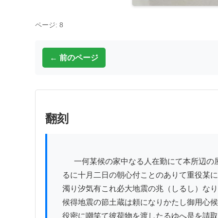
ページ: 8
← 前のページ
翻刻
          一何某候の家中なる人在勤にて本所辺の屋敷に住居す然

　るに十月二日の朝心付ことのありて重役某に
　濁り汐気有これ必大地震の兆（しるし）なり
　候得地震の節土蔵は頼になりかたし御用心候
　役密に嘲笑て彼荷物を渡したるゆへ是を請取