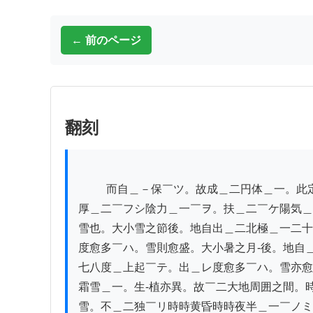
← 前のページ
翻刻
          而自＿－保￣ツ。故成＿二円体＿一。此定理中之定勢也。然雪之下￣ルヤ也。

厚＿二￣フシ陰力＿一￣ヲ。扶＿二￣ケ陽気＿
雪也。大小雪之節後。地自出＿二北極＿一二十
度愈多￣ハ。雪則愈盛。大小暑之月-後。地自＿
七八度＿上起￣テ。出＿レ度愈多￣ハ。雪亦愈
霜雪＿一。生-植亦異。故￣二大地周囲之間。時
雪。不＿二独￣リ時時黄昏時時夜半＿一￣ノミ