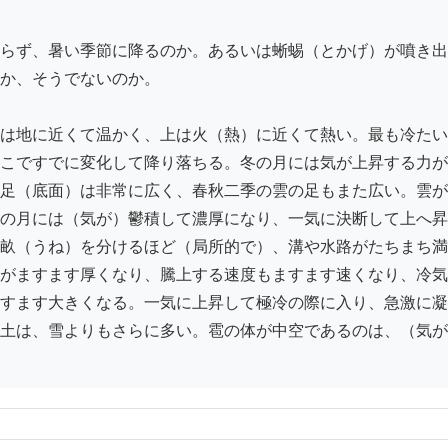
らず、暑い季節に降るのか。あるいは蜥蜴（とかげ）が噴き出
か、そうでないのか。

は地に近くて温かく、上は火（熱）に近くて熱い。最も冷たい
こですでに変化して降り落ちる。冬の月には気が上昇する力が
足（底面）は非常に広く、春秋二季の雲の足もまた広い。雲が
の月には（気が）鬱積して濃厚になり、一気に決断して上へ昇
畝（うね）を分けるほど（局所的で）、溝や水路がたちまち満
がますます厚くなり、騰上する速度もますます速くなり、冷気
すます大きくなる。一気に上昇して極冷の際に入り、急激に凝
土は、雪よりもさらに多い。雹の体が中空であるのは、（気が