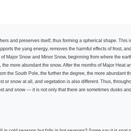
upports the yang energy, removes the harmful effects of frost, an
rms of Major Snow and Minor Snow, beginning from where the earth
e, the more abundant the snow. After the months of Major Heat an
om the South Pole, the further the degree, the more abundant th
ost or snow at all, and vegetation is also different. Thus, through
st and snow — it is not only that there are sometimes dusks and
ll in cold seasons but falls in hot seasons? Some say it is spat out