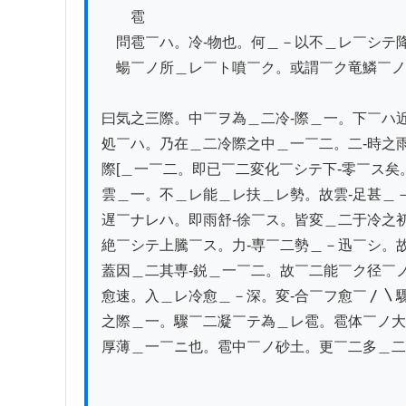
　　雹

　問雹￣ハ。冷-物也。何＿－以不＿レ￣シテ降
　蝪￣ノ所＿レ￣ト噴￣ク。或謂￣ク竜鱗￣ノ
曰気之三際。中￣ヲ為＿二冷-際＿一。下￣ハ近
処￣ハ。乃在＿二冷際之中＿一￣二。二-時之雨
際[＿一￣二。即已￣二変化￣シテ下-零￣ス矣
雲＿一。不＿レ能＿レ扶＿レ勢。故雲-足甚＿－
遅￣ナレハ。即雨舒-徐￣ス。皆変＿二于冷之初
絶￣シテ上騰￣ス。力-専￣二勢＿－迅￣シ。故
蓋因＿二其専-鋭＿一￣二。故￣二能￣ク径￣
愈速。入＿レ冷愈＿－深。変-合￣フ愈￣〳〵驟
之際＿一。驟￣二凝￣テ為＿レ雹。雹体￣ノ大
厚薄＿一￣ニ也。雹中￣ノ砂土。更￣二多＿二