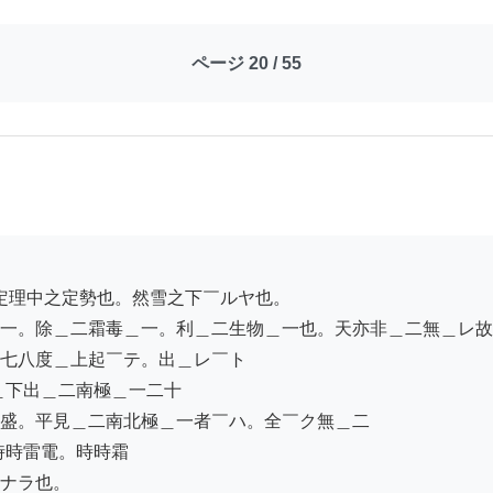
ページ 20 / 55
一。除＿二霜毒＿一。利＿二生物＿一也。天亦非＿二無＿レ故
七八度＿上起￣テ。出＿レ￣ト

下出＿二南極＿一二十

盛。平見＿二南北極＿一者￣ハ。全￣ク無＿二

時雷電。時時霜

ナラ也。
