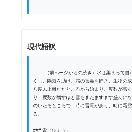
現代語訳
          （前ページからの続き）水は集まって自らを保つ。そのため円形の形をなす。これは定理における定まった形勢である。雪が降るときは、陰の力を厚
くし、陽気を助け、霜の害毒を除き、生物の成
八度以上離れたところから始まり、度数が増す
り、度数が増すほど雪もまたますます盛んにな
のいたるところで、時に雷電があり、時に霜雪
る。

### 雹（ひょう）
