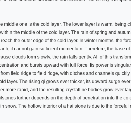
middle one is the cold layer. The lower layer is warm, being clos
 within the middle of the cold layer. The rain of spring and autu
each the outer edge of the cold layer. In winter months, the forc
arth, it cannot gain sufficient momentum. Therefore, the base of
 clouds form slowly, the rain falls gently. All of this transforms a
tration and bursts upward with full force. Its power is singular
rom field ridge to field ridge, with ditches and channels quickly f
old layer. The rising qi grows ever thicker, its upward surge ever f
r more rapid, and the resulting crystalline bodies grow ever lar
hailstones further depends on the depth of penetration into the co
n snow. The hollow interior of a hailstone is due to the forceful m