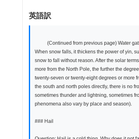
英語訳
          (Continued from previous page) Water gathers and preserves itself, thus forming a spherical shape. This is the fixed tendency within the fixed principle. 
When snow falls, it thickens the power of yin, s
snow to fall without reason. After the solar te
more from the North Pole, the further the degre
twenty-seven or twenty-eight degrees or more fr
the south and north poles directly, there is no fr
sometimes thunder and lightning, sometimes fro
phenomena also vary by place and season).

### Hail

Question: Hail is a cold thing. Why does it not fa