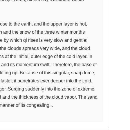
e to the earth, and the upper layer is hot, 
mn and the snow of the three winter months 
e by which qi rises is very slow and gentle; 
 the clouds spreads very wide, and the cloud 
t the initial, outer edge of the cold layer. In 
 and its momentum swift. Therefore, the base of 
illing up. Because of this singular, sharp force, 
aster, it penetrates ever deeper into the cold, 
ger. Surging suddenly into the zone of extreme 
ld and the thickness of the cloud vapor. The sand 
anner of its congealing...
