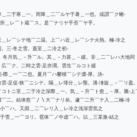
＿二于寒＿一。而降＿二￣ルヤ于暑＿一也。或謂￣ク蜥-

所＿レ￣ト蔵￣ス。是￣ナリヤ乎否￣ヤ乎。

＿レ￣シテ地￣二温。上￣ハ近＿レ￣シテ火熱。極-冷之

。三-冬之雪。蓋至＿二冷之初-

。冬月気＿－升￣ル。其＿－力甚＿－緩。非＿二￣レハ大地同

広￣ク。二時之雲-足亦濶。雲生￣ルコト緩

-際＿一￣二也。夏月￣ハ鬱積￣シテ濃-厚。決-

雲-足促-狭￣ニシテ。隔＿レ堘分＿レ壟。溝-澮旋＿－￣リ盈。
ノコトニ至＿二于冷之深際＿一。気＿－升￣ト愈＿－厚。騰-上￣
￣二。結体愈￣〳〵大￣ナリ矣。遽￣二升￣テ入＿二極-冷

小￣ハ。又因＿二￣レリ入＿レ冷之浅深雲気之

于雪＿一￣ヨリ。雹体￣ノ中虚￣ハ。以＿三某激-結之
