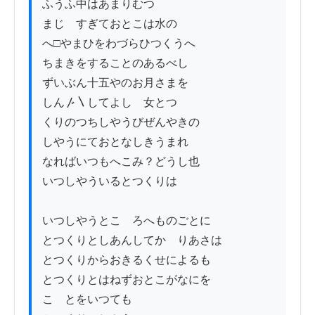
ふうふ中はあまりむつ

まじ　すぎておとこは水の

へ□やまひをわづらひつくうへ

ちまきをすることのあるべし

ずいぶん十五やのお月さまを

しん〴〵してよし　女とつ

くりのつちしやうびぜんやきの

しやうにておとなしきうまれ

なればいつもへこみ？どうし也

いつしやういるとつくりは

いつしやうとこゝろへものごとに

とつくりとしあんしてかゝりあさは

とつくりからおきるくせによるも

とつくりとはねずおとこがなにを

こゞとをいつても
