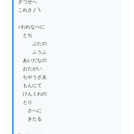
さつせへ

これさ〳〵

○われなべに

　とぢ

　　　ぶたの

　　　ふうふ

　あいだなの

　おたがい

　ちやうざゑ

　もんにて

　けんくわの

　とり

　　さへに

　　きたる
