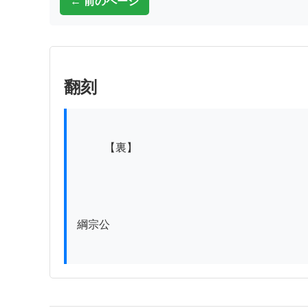
← 前のページ
翻刻
          【裏】

綱宗公
