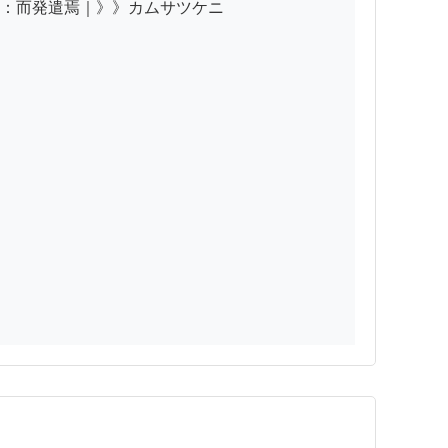
：而発遣焉｜》》カムサツケニ
