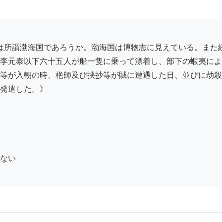
李元泰以下六十五人が船一隻に乗って漂着し、部下の蝦夷によ
等が入朝の時、栬師及び挟抄等が賊に遭遇した日、並びに劫殺
発遣した。》

ない
