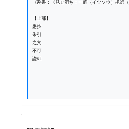
《割書：《見せ消ち：一艘（イツソウ）栬師（
【上部】

愚按

朱引

之文

不可

證#1
