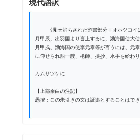
現代語訳
          《見せ消ちされた割書部分：オホツコイは所謂渤海国であろうか。渤海国は博物志に見えている。また続日本紀に曰く、桓武天皇の御代、延暦五年九
月甲辰、出羽国より言上するに、渤海国使大使
月甲戌、渤海国の使李元泰等が言うには、元泰
に仰せられ船一艘、栬師、挟抄、水手を給わり
カムサツケに

【上部余白の注記】

愚按：この朱引きの文は証拠とすることはでき