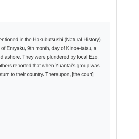
of Enryaku, 9th month, day of Kinoe-tatsu, a 
d ashore. They were plundered by local Ezo, 
others reported that when Yuantai's group was 
n to their country. Thereupon, [the court] 