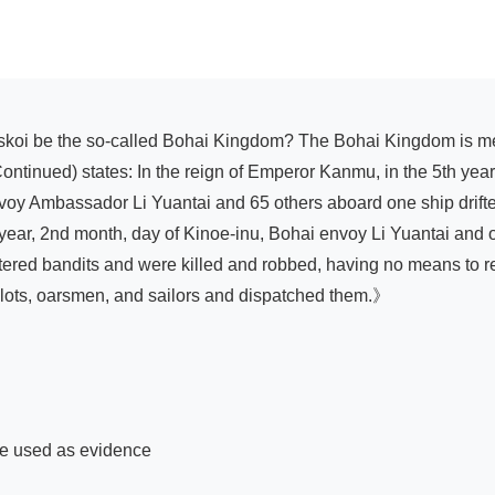
ntinued) states: In the reign of Emperor Kanmu, in the 5th year 
voy Ambassador Li Yuantai and 65 others aboard one ship drifte
h year, 2nd month, day of Kinoe-inu, Bohai envoy Li Yuantai and 
red bandits and were killed and robbed, having no means to retur
ilots, oarsmen, and sailors and dispatched them.》

be used as evidence
