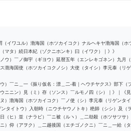
（マタ）続日本紀（ゾクニホンキ）曰（イワク）｜》》

ノウ）￣ノ御宇（ギヨウ）延暦五年（エンレキゴネン）九月（
ス渤海国使（ホツカイコクノシ）大使（タイシ）李元泰（リゲ
ウ）￣ニ＿一《振り仮名：漂＿二-着｜ヘウチヤクス》部下（
ウニニン）見（ミ）存（ソンス）￣ルモノ四（シ）｜》｜《見
ヌ）渤海国（ホツカイコク）￣ノ使（シ）李元泰（リゲンタイ
ゲンタイトウ）入朝時（ニウチヤウノトキ）栬師（シシ）及（
日（ヒ）並（ナラビ）￣ニ被（ルヽ）＿二劫殺（ホツサツサ）
ニ）仰（アヲク）＿二越後国（エチゴノクニ）￣ニ＿一給（タ