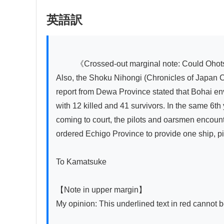
英語訳
          《Crossed-out marginal note: Could Ohotskoi be the so-called Bohai Kingdom? The Bohai Kingdom is mentioned in the Hakubutsushi (Natural History). 
Also, the Shoku Nihongi (Chronicles of Japan Co
report from Dewa Province stated that Bohai en
with 12 killed and 41 survivors. In the same 6t
coming to court, the pilots and oarsmen encounte
ordered Echigo Province to provide one ship, p
To Kamatsuke

【Note in upper margin】

My opinion: This underlined text in red cannot 