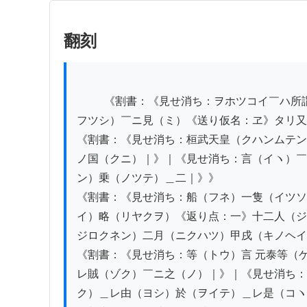
翻刻
          《割書：《見せ消ち：ヲホツコイ￣ハ所謂（イワユル）渤海国（ホツカイコク）ナルヘキヤ渤海国（ホツカイコク）｜》｜《見せ消ち：博物志（ハク
フツシ）￣ニ見（ミ）《送り仮名：ヱ》タリ又
《割書：《見せ消ち：桓武天皇（クハンムテン
ノ国（クニ）｜》｜《見せ消ち：言（イヽ）￣
ン）乗（ノツテ）＿二｜》》

《割書：《見せ消ち：船（フネ）一隻（イツソ
イ）略（リヤクヲ）《返り点：一》十二人（ジ
ジロクネン）二月（ニクハツ）甲戌（キノヘイ
《割書：《見せ消ち：等（トウ）言 元泰等（
レ賊（ゾク）￣ニ之（ノ）｜》｜《見せ消ち：
ク）＿レ由（ヨシ）於（ヲイテ）＿レ是（コヽ