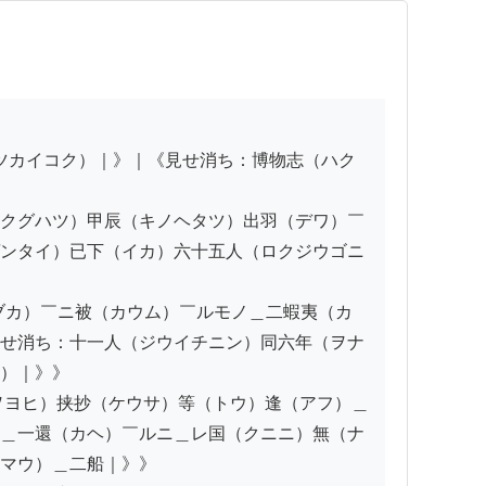
クグハツ）甲辰（キノヘタツ）出羽（デワ）￣
ンタイ）已下（イカ）六十五人（ロクジウゴニ
ブカ）￣ニ被（カウム）￣ルモノ＿二蝦夷（カ
せ消ち：十一人（ジウイチニン）同六年（ヲナ
）｜》》

ヲヨヒ）挟抄（ケウサ）等（トウ）逢（アフ）＿
＿一還（カヘ）￣ルニ＿レ国（クニニ）無（ナ
マウ）＿二船｜》》
