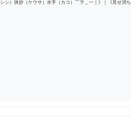
シシ）挟抄（ケウサ）水手（カコ）￣ヲ＿一｜》｜《見せ消ち