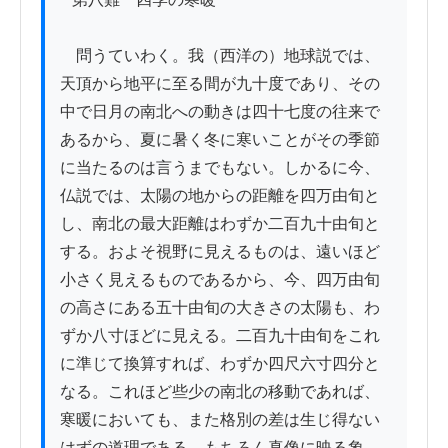
　問うていわく。我（西洋の）地球説では、
天頂から地平に至る間が九十度であり、その
中で日月の南北への動きは四十七度の往来で
あるから、夏に暑く冬に寒いことがその季節
に当たるのは言うまでもない。しかるに今、
仏説では、太陽の地からの距離を四万由旬と
し、南北の最大距離はわずか二百九十由旬と
する。およそ視野に見えるものは、遠いほど
小さく見えるものであるから、今、四万由旬
の高さにある五十由旬の大きさの太陽も、わ
ずか八寸ほどに見える。二百九十由旬をこれ
に準じて換算すれば、わずか四尺六寸四分と
なる。これほど些少の南北の移動であれば、
寒暖においても、また格別の差は生じ得ない
はずの道理である。もちろん真像に映る象