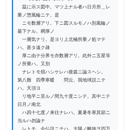
　茲に示ス図中。マツ上ナル者ハ日月所＿レ
乗ノ惣風輪ニテ。是

　ニモ数層アリ。下ニ図スルモノハ別風輪ノ
最下ナル。稠厚ノ

　一層気ナリ。是ヨリ上北極所乗ノ処マテ
ハ。甚タ遠ク疎

　厚ニ由テ分界モ亦数層アリ。此外ニ五星等
ノ所乗ハ。又別

　ナレトモ煩ハシケレハ後篇ニ論スヘシ。

第八難　四季寒暖　　問云。我地球説ニテ
ハ。天頂ヨ

　リ地平ニ至ルノ間九十度ニシテ。其中ニテ
日月ノ南北

　ハ四十七度ノ来往ナレハ。夏暑冬寒其節ニ
当ルハ勿論ナ

　レトモ。今仏説ニテハ。大陽ノ離地ヲ四万