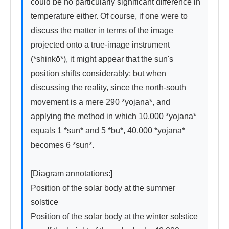
could be no particularly significant difference in 
temperature either. Of course, if one were to 
discuss the matter in terms of the image 
projected onto a true-image instrument 
(*shinkō*), it might appear that the sun's 
position shifts considerably; but when 
discussing the reality, since the north-south 
movement is a mere 290 *yojana*, and 
applying the method in which 10,000 *yojana* 
equals 1 *sun* and 5 *bu*, 40,000 *yojana* 
becomes 6 *sun*.

[Diagram annotations:]

Position of the solar body at the summer 
solstice

Position of the solar body at the winter solstice
