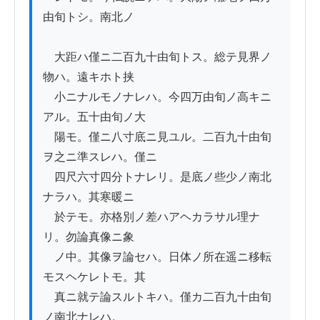
由旬トシ。南北ノ

　大距ハ僅ニ二百九十由旬トス。総テ見界ノ
物ハ。遠キホト挟

　小ニナルモノナレハ。今四万由旬ノ高キニ
アル。五十由旬ノ大

　陽モ。僅ニ八寸底ニ見ユル。二百九十由旬
ヲ之ニ準スレハ。僅ニ

　四尺六寸四分トナレリ。是底ノ些少ノ南北
ナラハ。其寒暖ニ

　於テモ。亦格別ノ差ハアヘカラサル理ナ
リ。勿論真像ニ象

　ノ中。其像ヲ論セハ。日体ノ所在遥ニ移転
モスヘケレトモ。其

　真ニ就テ論スルトキハ。僅カ二百九十由旬
ノ南北ナレハ。
