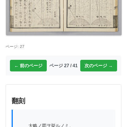
ページ: 27
← 前のページ
ページ 27 / 41
次のページ →
翻刻
          大略ノ図ヲ挙ルノミ。
