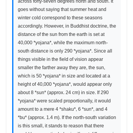
across forty-seven degrees north and south. It 
goes without saying that summer heat and 
winter cold correspond to these seasons 
accordingly. However, in Buddhist doctrine, the 
distance of the sun from the earth is set at 
40,000 *yojana*, while the maximum north-
south distance is only 290 *yojana*. Since all 
things visible in the field of vision appear 
smaller the farther away they are, the sun, 
which is 50 *yojana* in size and located at a 
height of 40,000 *yojana*, would appear only 
about 8 *sun* (approx. 24 cm) in size. If 290 
*yojana* were scaled proportionally, it would 
amount to a mere 4 *shaku*, 6 *sun*, and 4 
*bu* (approx. 1.4 m). If the north-south variation 
is this small, it stands to reason that there 