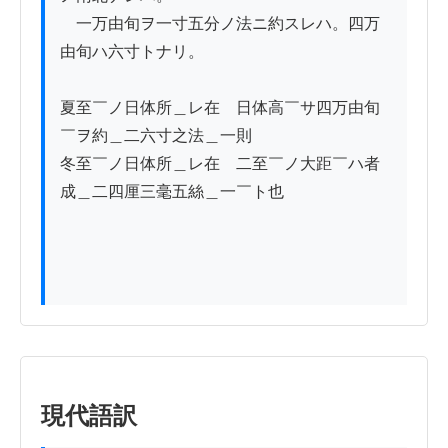
　一万由旬ヲ一寸五分ノ法ニ約スレハ。四万
由旬ハ六寸トナリ。

夏至￣ノ日体所＿レ在　日体高￣サ四万由旬
￣ヲ約＿二六寸之法＿一則

冬至￣ノ日体所＿レ在　二至￣ノ大距￣ハ者
成＿二四厘三毫五絲＿一￣ト也

現代語訳