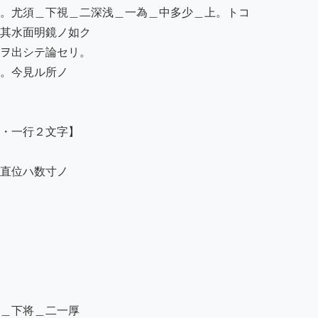
。尤須＿下視＿二深浅＿一為＿中多少＿上。トコ

其水面明鏡ノ如ク

ヲ出シテ論セリ。

。今見ル所ノ

・一行２文字】

直位ハ数寸ノ

＿下将＿二一厚
