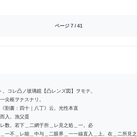
ページ 7 / 41
一尖枢ヲナスナリ。

《割書：四十｜八丁》云。光性本直

而入。漁父蛋

レ数。若下＿二網于所＿レ見之処＿一。必

＿一不＿レ能＿中与＿二眼界＿一一線直入＿上。在＿二所見之
