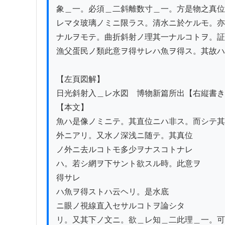
象＿一。必須＿二斜離数寸＿一。方是物之真位
レマタ玻璃ノミニ限ラス。清水ニ於ケルモ。亦
ナルヲモテ。曲折斜射ノ理其一ナルコトヲ。証
漁父蛋民ノ類此意ヲ得サレハ魚ヲ得ス。其故ハ
【左頁図解】

日光斜射入＿レ水図　博物新篇所出【右縦書き
【本文】

魚ハ是像ノミニテ。其直位ニハ非ス。而シテ其
外ニアリ。又水ノ深浅ニ随テ。其真位

ノ外ニ去ルコトモ多少ヲナスコトナレ

ハ。若シ網ヲ下サント欲スル時。此意ヲ

得サレ

ハ魚ヲ得ストハ云ヘリ。是水底

ニ眼ノ視線直入セサルコトヲ論シタ

リ。又其下ノ文ニ。欲＿レ知＿二此理＿一。可