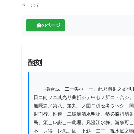
ページ: 7
← 前のページ
翻刻
          撮合成＿二一尖枢＿一。此乃斜射之拠也ト。コレ凸ノ玻璃鏡【凸レンズ図】ヲモテ。

日ニ向フニ其光リ曲折シテ中心ノ所ニテ合シ。
無隠篇ノ第八。第九。ノ図ニ併セ考ウヘシ。同
射而行。惟透＿二玻璃清水明物。勢必略折斜射
民。須＿レ識＿一此理。凡澄江水静。游魚可＿
不＿レ得＿レ魚。因＿下斜＿二￣－視水底之物