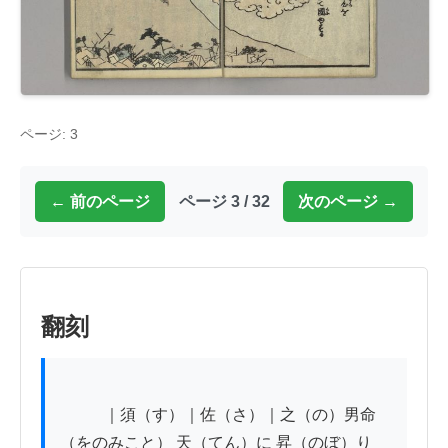
ページ: 3
← 前のページ
ページ 3 / 32
次のページ →
翻刻
           ｜須（す）｜佐（さ）｜之（の）男命
（をのみこと） 天（てん）に 昇（のぼ）り
