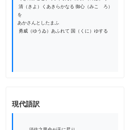
 清（きよ）くあきらかなる 御心（みこゝろ）
を

あかさんとしたまふ

 勇威（ゆうゐ）あふれて 国（くに）ゆする

現代語訳
          須佐之男命が天に昇り、
