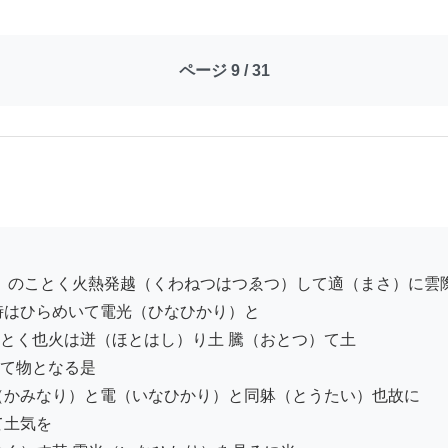
ページ 9 / 31
時はひらめいて電光（ひなひかり）と

とく也火は迸（ほとはし）り土 騰（おとつ）て土

て物となる是

（かみなり）と電（いなひかり）と同躰（とうたい）也故に

土気を
