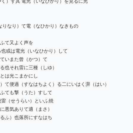
く）す其 電光（いなひかり）を見るに光

なりなり）て電（なひかり）なきもの

ふて又よく声を

也或は電光（いなひかり）して

ていまた曾（かつ）て

る也それ雷に三種（しゆ）

とは光こまかにし

）て便過（すなはちよく）る二にいはく湃（はい）

ふても撃（うた）すして

雷（せうらい）といふ焼

に悪気ありて適（まさ）

るふ）也落所にすなはち
