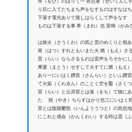
　帯（をひ）のほりて一 斉点著（せいてんしや
　り目に入てたちまち声をなすものはすなはち

　下落す電光ありて後しはらくして声をなす

　ものは下落する事 希（まれ）也 雷鳴（かみ
　は燥火（さうくわ）の気と雲のめくりと相あ
　発（はつ）すれともいまた火 燃（もえ）さる
　雷（らい）ならさるものは雷声をろそかにし
　摩盪（まとう）せすして火すてに燃（もえ）
　あり一にいはく鑽雷（さんらい）といふ鑽雷
　て火焔（くわゑん）のことく空を鑿（さくつ
　雷（らい）と云湃雷とは落（をち）て物にあ
　たゝ 焼（やき）ちらすはかり也三にいはく焼
　雷とは陰陽鬱怒（いんよううつと）の気也地
　にこれと感会（かんくわい）する時は震（ふ