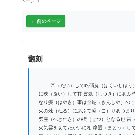
ページ: 9
← 前のページ
翻刻
          　帯（たい）して略硝炱（ほくいしほり）のことく火熱発越（くわねつはつゑつ）して適（まさ）に雲際（うんさい）

　に映（ゑい）して其 質気（しつき）にあふ
　なり疾（はやき）事は金蛇（きんしや）のこ
　火の煉（ねる）にあふて凝（こ）りあつまり
　劈靂（へきれき）の楔（せつ）となる也 雷
　火気雲を切てたかいに相 摩盪（まとう）して