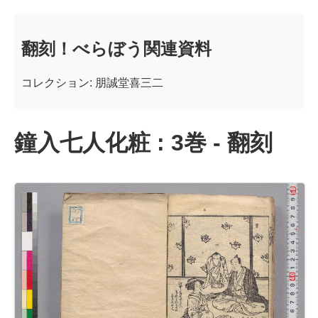
翻刻！べらぼう関連資料
コレクション: 朋誠堂喜三二
鐘入七人化粧 : 3巻 - 翻刻