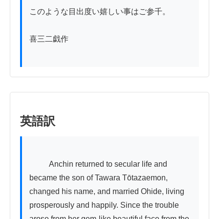
このような目出度い嬉しい事はご参千。

喜三二戯作

英語訳
          Anchin returned to secular life and 
became the son of Tawara Tōtazaemon, 
changed his name, and married Ohide, living 
prosperously and happily. Since the trouble 
arose from her gem-like beautiful face from the 