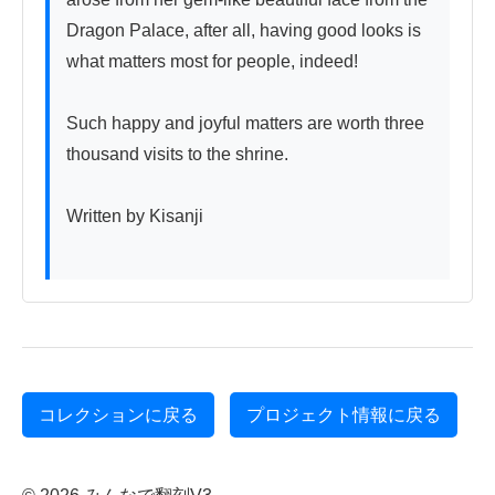
Dragon Palace, after all, having good looks is 
what matters most for people, indeed!

Such happy and joyful matters are worth three 
thousand visits to the shrine.

Written by Kisanji

コレクションに戻る
プロジェクト情報に戻る