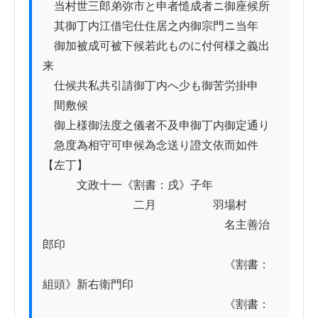
　当村世三郎弟弥市と申者慥成者ニ御座候所

　其御丁内江借宅仕住居之内御宗門ニ当年ゟ

　御加被成可被下候若此ものに付何様之義出
来

　仕候共私共引請御丁内へ少も御苦労掛申

　間敷候

　御上様御法度之儀者不及申御丁内御定通り

　急度為相守可申候為念送り證文依而如件

【左丁】

　　　文政十一《割書：戌》子年

　　　　　　　　二月　　　　　羽場村

　　　　　　　　　　　　　　　　名主善治
郎印

　　　　　　　　　　　　　　　　《割書：
組頭》新右衛門印

　　　　　　　　　　　　　　　　《割書：