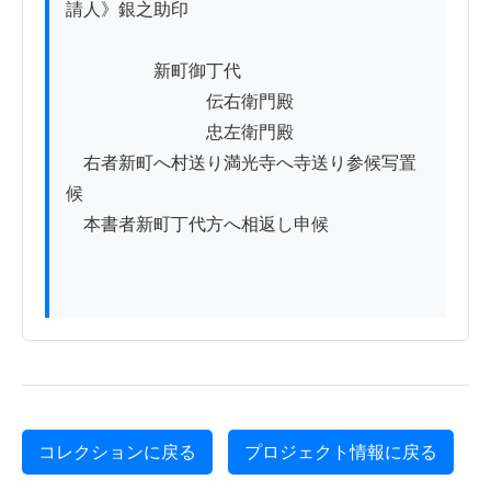
請人》銀之助印

　　　　　新町御丁代

　　　　　　　　伝右衛門殿

　　　　　　　　忠左衛門殿

　右者新町へ村送り満光寺へ寺送り参候写置
候

　本書者新町丁代方へ相返し申候

コレクションに戻る
プロジェクト情報に戻る