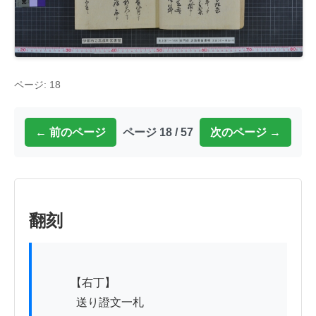
ページ: 18
← 前のページ
ページ 18 / 57
次のページ →
翻刻
          【右丁】

　　　送り證文一札
