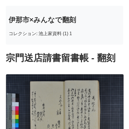
伊那市×みんなで翻刻
コレクション: 池上家資料 (1) 1
宗門送店請書留書帳 - 翻刻