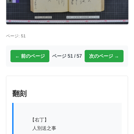
ページ: 51
← 前のページ
ページ 51 / 57
次のページ →
翻刻
          【右丁】

　　　人別送之事
