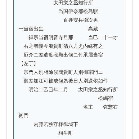
　　　　　　　太田栄之丞知行所

　　　　　　　　当国伊奈郡松島駅

　　　　　　　　　百姓安兵衛次男

一当宿出生　　　　　　　　　高蔵

　　禅宗当宿明音寺旦那　　　当巳二十一才

　右之者義今般貴町清八方え内縁有之

　厄介ニ差遣度段願出候ニ付承届当宿

【左丁】

　宗門人別相除候間貴町人別御宗門ニ

　御差加江可被成候為後日人別送依如件

　　明治二乙巳年二月　　太田栄之丞知行所

　　　　　　　　　　　　　　　　松嶋宿

　　　　　　　　　　　　　名主　　弥惣右
衛門

　　　内藤若狭守様御城下

　　　　　　　　相生町
