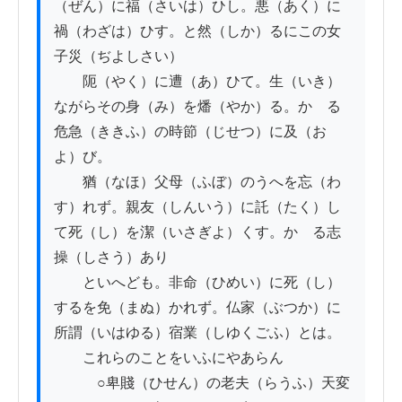
（ぜん）に福（さいは）ひし。悪（あく）に
禍（わざは）ひす。と然（しか）るにこの女
子災（ぢよしさい）

　　阨（やく）に遭（あ）ひて。生（いき）
ながらその身（み）を燔（やか）る。かゝる
危急（ききふ）の時節（じせつ）に及（お
よ）び。　　

　　猶（なほ）父母（ふぼ）のうへを忘（わ
す）れず。親友（しんいう）に託（たく）し
て死（し）を潔（いさぎよ）くす。かゝる志
操（しさう）あり

　　といへども。非命（ひめい）に死（し）
するを免（まぬ）かれず。仏家（ぶつか）に
所謂（いはゆる）宿業（しゆくごふ）とは。

　　これらのことをいふにやあらん

　　　○卑賤（ひせん）の老夫（らうふ）天変