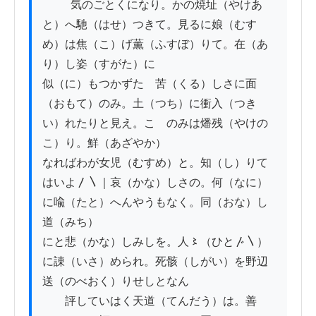
          気のごとくになり。かの焼址（やけあ
と）へ馳（はせ）つきて。見るに娘（むす
め）は焦（こ）げ薫（ふすぼ）りて。在（あ
り）し姿（すがた）に

似（に）もつかずたゞ苦（くる）しさに面
（おもて）のみ。土（つち）に衝入（つき
い）れたりと見え。こゝのみは燔残（やけの
こ）り。鮮（あざやか）

なればわが女児（むすめ）と。知（し）りて
はいよ〳〵｜哀（かな）しさの。何（なに）
に喩（たと）へんやうもなく。同（おな）し
道（みち）

にと悲（かな）しみしを。人〻（ひと〴〵）
に諌（いさ）められ。死骸（しがい）を野辺
送（のべおく）りせしとなん

　　評していはく天道（てんだう）は。善