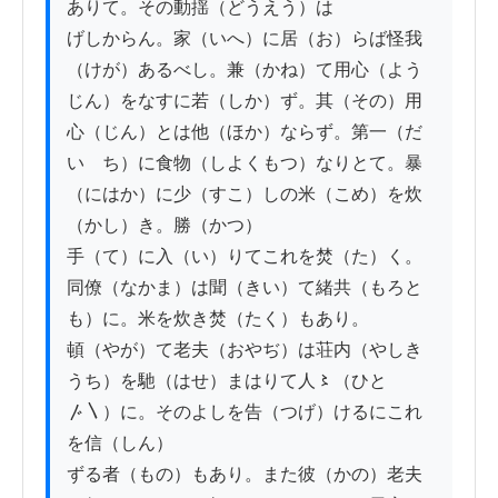
ありて。その動揺（どうえう）は

げしからん。家（いへ）に居（お）らば怪我
（けが）あるべし。兼（かね）て用心（よう
じん）をなすに若（しか）ず。其（その）用

心（じん）とは他（ほか）ならず。第一（だ
いゝち）に食物（しよくもつ）なりとて。暴
（にはか）に少（すこ）しの米（こめ）を炊
（かし）き。勝（かつ）

手（て）に入（い）りてこれを焚（た）く。
同僚（なかま）は聞（きい）て緒共（もろと
も）に。米を炊き焚（たく）もあり。

頓（やが）て老夫（おやぢ）は荘内（やしき
うち）を馳（はせ）まはりて人〻（ひと
〴〵）に。そのよしを告（つげ）けるにこれ
を信（しん）

ずる者（もの）もあり。また彼（かの）老夫