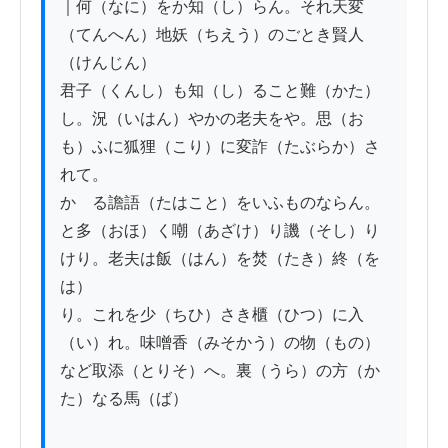
｜何（なに）をか知（し）らん。それ天変
（てんへん）地妖（ちえう）のごとき賢人
（けんじん）

君子（くんし）も知（し）ること難（かた）
し。況（いはん）やかの老夫をや。思（お
も）ふに狐狸（こり）に変詐（たぶらか）さ
れて。

かゝる譫語（たはこと）をいふものならん。
と多（おほ）く嘲（あざけ）り譏（そし）り
けり。老夫は飯（はん）を焚（たき）終（を
は）

り。これを少（ちひ）さき櫃（ひつ）に入
（い）れ。味噌香（みそかう）の物（もの）
など取添（とりそ）へ。裏（うら）の方（か
た）なる馬（ば）
