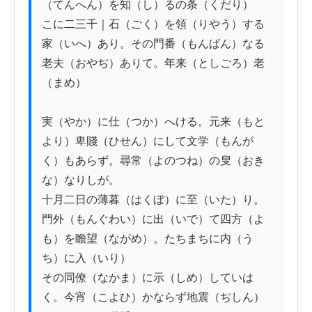
（てんへん）を知（し）るの条（くだり）

こに二三千｜石（ごく）を領（りやう）する
家（いへ）あり。その門番（もんばん）なる
老夫（おやぢ）ありて。年来（としごろ）老
（まめ）

実（やか）に仕（つか）へける。元来（もと
より）卑賤（ひせん）にして文学（もんが
く）もあらず。尋常（よのつね）の叟（おき
な）なりしが。

十月二日の薄暮（はくぼ）に至（いた）り。
門外（もんぐわい）に出（いで）て四方（よ
も）を瞻望（ながめ）。たちまちに内（う
ち）に入（いり）

その同僚（なかま）に示（しめ）していは
く。今宵（こよひ）かならず地震（ぢしん）