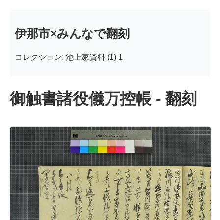
伊那市×みんなで翻刻
コレクション: 池上家資料 (1) 1
御触書諸役儀万控帳 - 翻刻