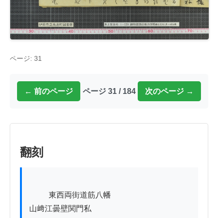
ページ: 31
← 前のページ
ページ 31 / 184
次のページ →
翻刻
          東西両街道筋八幡

山﨑江曇壁関門私
