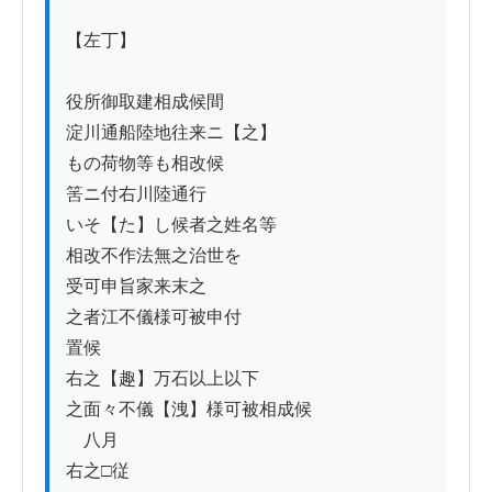
【左丁】

役所御取建相成候間

淀川通船陸地往来ニ【之】

もの荷物等も相改候

筈ニ付右川陸通行

いそ【た】し候者之姓名等

相改不作法無之治世を

受可申旨家来末之

之者江不儀様可被申付

置候

右之【趣】万石以上以下

之面々不儀【洩】様可被相成候

　八月

右之□従
