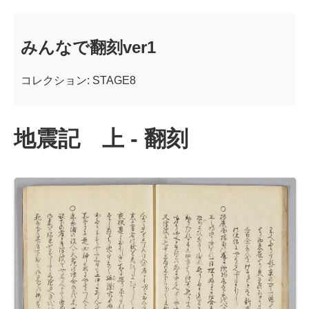
みんなで翻刻ver1
コレクション: STAGE8
地震記 上 - 翻刻