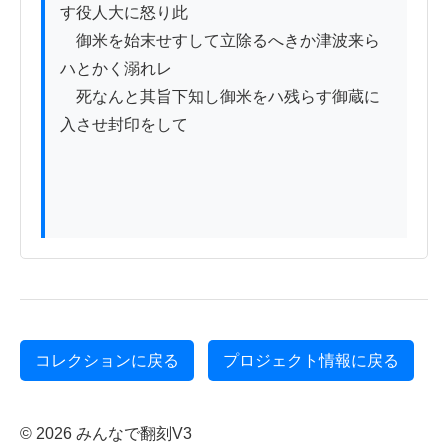
す役人大に怒り此

　御米を始末せすして立除るへきか津波来ら
ハとかく溺れレ

　死なんと其旨下知し御米をハ残らす御蔵に
入させ封印をして

コレクションに戻る
プロジェクト情報に戻る
© 2026 みんなで翻刻V3