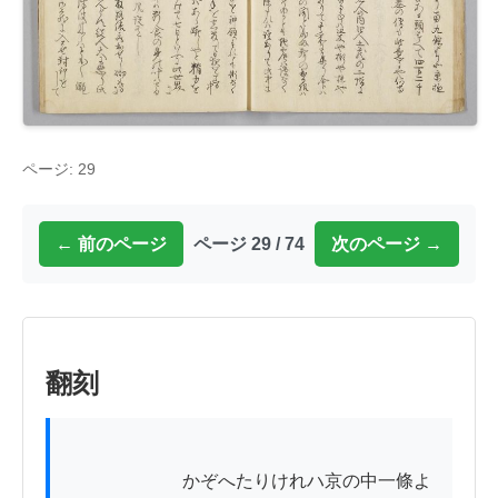
ページ: 29
← 前のページ
ページ 29 / 74
次のページ →
翻刻
          　　　　かぞへたりけれハ京の中一條よ