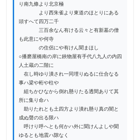
り南九條より北京極

　　　　より西朱雀より東道のほとりにある
頭すへて四万二千

　　　　三百余なん有ける云々と有新墓の僧
も此意にや何寺

　　　　の住侶にや有けん聞まほし

○播磨屋橋南の岸に鋏物屋有手代八九人の内四
人土蔵の二階に

　在し時ゆり潰され一同埋りぬるに仕合なる
事ハ梁や桁や柱や

　組ちかひなから倒れ懸りたる透間ありて其
所に集り命ハ　

　助りたれとも土四方より潰れ懸り真の闇と
成ぬ聲の出る限ハ

　呼けり呼へとも何かハ外に聞けんよしや聞
ゆるとも地震ハ隙なく
