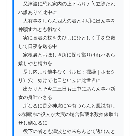
　又津波に恐れ家内の上下ちり〳〵立除たれ
ハ誰ありて此中に

　人有事をしらん四人の者とも明に出ん事を
神願すれとも術なく

　実に盲者の杖を失ひしにひとしく手を空敷
して日夜を送る中

　家根裏とおほしき所に探り當りけれハあら
嬉しやと精力を

　尽し内より他事なく《ルビ：掘繰｜ホゼク
リ》穴ゟぬけて七日といふに此世界に

　出たりとそ今二三日も土中にあらん事ハ断
食の身叶ハさる

　所なるに是必神慮にや有つらんと風説有し

○赤岡浦の役人か大震の場合御蔵米数拾俵取出
せし砌なるに

　役下の者とも津波とや来らんとて逃出んと