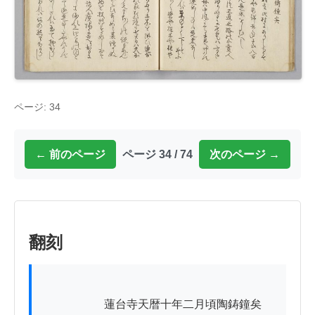
ページ: 34
← 前のページ
ページ 34 / 74
次のページ →
翻刻
          　　　蓮台寺天暦十年二月頃陶鋳鐘矣
