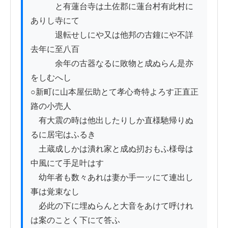
　　　と有蓮台寺は土佐郡に蓮台村有此村に
ありし寺にて

　　　退転せしにや又は他邦の古鐘にや不詳
去年に至八百

　　　余年の古器なるに敗物と成ぬらん是亦
をしむへし

○新町に山本屋伝助とて孝心奇特よろす正直正
路の小売人

　有大震の時は他出したりしか直様馳帰りぬ
るに居宅はふるき

　土蔵成しかは潰れ家と成ぬ扨おもふ様母は
中風にて手足叶はす

　幼年者も数々あれは妻か手一ッにて連出し
事は覚束なし

　必此の下に埋ぬらんと大音をあけて呼けれ
は案のことく下にて答ふ
