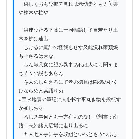
　嬉しくおもひ掘て見れは老幼妻とも〳〵梁
や棟木や柱や

　組建ひたる下蔵に一同物語して自若たり土
木を拂ひ連出

　しけるに露計の怪我もせす又此潰れ家類焼
もせさるは天な

　らん歟凡変に望み異事あれは人にも聞えま
ち〳〵の説もあらん

　を人のしらさるにて孝の徳且は隠徳のむく
ひならめと某語りぬ

○宝永地震の筆記に人を転す事丸き物を投転す
か如しおそ

　ろしき事何とも十方有ものなし《割書：南
路｜志》諸人広場に走り出るに

　五人七人手に手を取組といへともうつふし