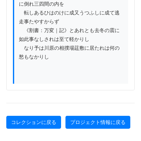
に倒れ三四間の内を

　転しあるひはのけに成又うつふしに成て逃
走事たやすからず

　《割書：万変｜記》とあれとも去冬の震に
如此事なしされは至て軽かりし

　なり予は川原の相撲場莚敷に居たれは何の
愁もなかりし

コレクションに戻る
プロジェクト情報に戻る