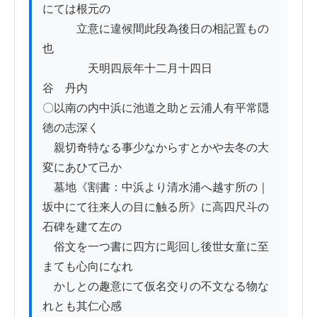
にては根元の

　　　立意に違候間此段為後日の相記置もの
也

　　　　天明四辰年十二月十四日　　　　　
谷　丹内

〇以南の内中浜に池道之助と云浦人有平常隠
徳の志深く

　親切奇特なる事少なからすとかや去冬の大
変にあひて己か

　墓地《割書：中浜より清水浦へ越す所の｜
坂中にて往来人の目に触る所》に高四尺斗の
石碑を建て左の

　俗文を一つ書に四方に彫回し後世女童に至
まても心向になれ

　かしとの趣意にて仮名交りの不文なる物な
れとも其仁心感
