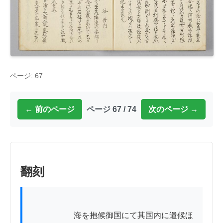
ページ: 67
← 前のページ
ページ 67 / 74
次のページ →
翻刻
          　　　海を抱候御国にて其国内に遣候ほ