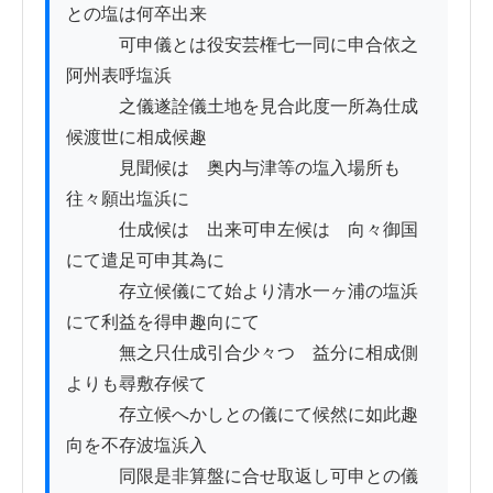
との塩は何卒出来

　　　可申儀とは役安芸権七一同に申合依之
阿州表呼塩浜

　　　之儀遂詮儀土地を見合此度一所為仕成
候渡世に相成候趣

　　　見聞候はゝ奥内与津等の塩入場所も
往々願出塩浜に

　　　仕成候はゝ出来可申左候はゝ向々御国
にて遣足可申其為に

　　　存立候儀にて始より清水一ヶ浦の塩浜
にて利益を得申趣向にて

　　　無之只仕成引合少々つゝ益分に相成側
よりも尋敷存候て

　　　存立候へかしとの儀にて候然に如此趣
向を不存波塩浜入

　　　同限是非算盤に合せ取返し可申との儀