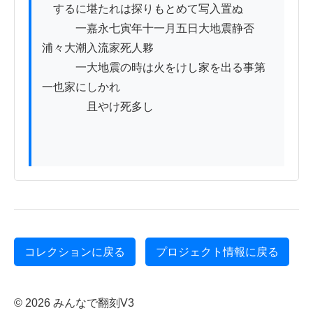
　するに堪たれは探りもとめて写入置ぬ

　　　一嘉永七寅年十一月五日大地震静否
浦々大潮入流家死人夥

　　　一大地震の時は火をけし家を出る事第
一也家にしかれ

　　　　且やけ死多し

コレクションに戻る
プロジェクト情報に戻る
© 2026 みんなで翻刻V3