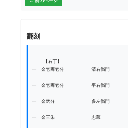
← 前のページ
翻刻
          【右丁】

一　金壱両壱分　　　　　　清右衛門

一　金壱両壱分　　　　　　平右衛門

一　金弐分　　　　　　　　多左衛門

一　金三朱　　　　　　　　忠蔵
