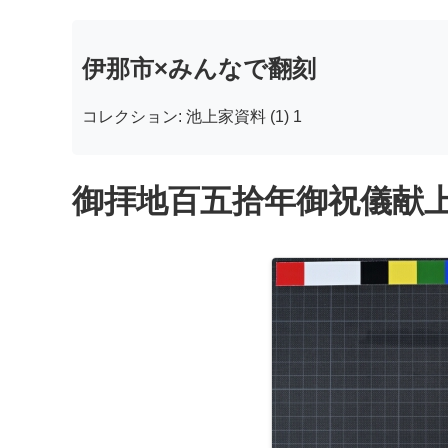
伊那市×みんなで翻刻
コレクション: 池上家資料 (1) 1
御拝地百五拾年御祝儀献上