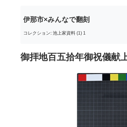
伊那市×みんなで翻刻
コレクション: 池上家資料 (1) 1
御拝地百五拾年御祝儀献上