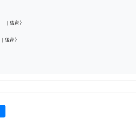
　｜後家》

｜後家》

る