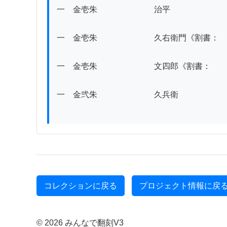
一　金壱朱　　　　　　　治平

一　金壱朱　　　　　　　久右衛門《割書：　
一　金壱朱　　　　　　　文四郎《割書：　　
一　金弐朱　　　　　　　久兵衛

コレクションに戻る
プロジェクト情報に戻
© 2026 みんなで翻刻V3