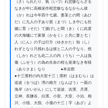
（さ）られたり、孰（いづ）れ悲惨ならざる
なきが中に高橋栄作程悲惨なるなからん彼
（か）れは今年四十七歳、妻某との間（あひ
だ）に九人の子あり貧（まづ）しき中にも壮
健に育（そだ）て揚げしと聞（き）くに此度
の大海嘯にて家屋（かをく）と共に妻と七｜
人（にん）の子は行方（ゆきかた）知（し）
れずとなり只残れるは彼と二人の子なり、然
（しか）れども此二人の内（うち）一人は負
傷（ふせう）の為め生命の程も覚束なき有様
（ありさま）なり　　　　●本吉郡　　　　　
●十三濱村の内大室十三｜濱村（はまむら）は
追波（をつぱ）湾の南方（なんぱう）一面の
海岸（かいがん）にして追波、吉濱、月濱、
立神、長鹽谷、白濱、小室、大室、小泊、相
川、小指、大指、小瀧の十三｜字（あざ）よ