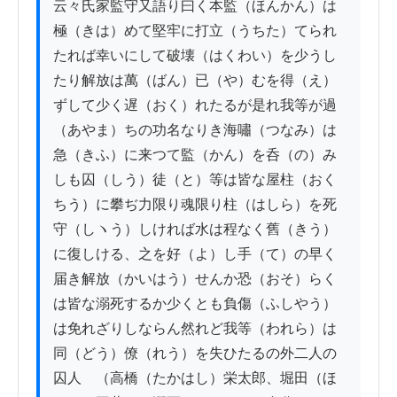
云々氏家監守又語り曰く本監（ほんかん）は
極（きは）めて堅牢に打立（うちた）てられ
たれば幸いにして破壊（はくわい）を少うし
たり解放は萬（ばん）已（や）むを得（え）
ずして少く遅（おく）れたるが是れ我等が過
（あやま）ちの功名なりき海嘯（つなみ）は
急（きふ）に来つて監（かん）を呑（の）み
しも囚（しう）徒（と）等は皆な屋柱（おく
ちう）に攀ぢ力限り魂限り柱（はしら）を死
守（しヽう）しければ水は程なく舊（きう）
に復しける、之を好（よ）し手（て）の早く
届き解放（かいはう）せんか恐（おそ）らく
は皆な溺死するか少くとも負傷（ふしやう）
は免れざりしならん然れど我等（われら）は
同（どう）僚（れう）を失ひたるの外二人の
囚人　（高橋（たかはし）栄太郎、堀田（ほ