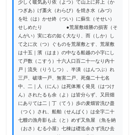
少しく暖気あり依（よつ）て山上に昇上（か
つぎあ）げ藁火（わらび）を焼き水（みづ）
を吐（は）かせ終（つい）に蘇生（そせい）
せしめたり　　　　　●荒屋敷雄勝の損害（そ
んがい）実に右の如く大なり、而（しか）し
て之に次（つ）ぐものを荒屋敷とす、荒屋敷
は十五｜濱（はま）の中なる船越の小字にし
て戸数（こすう）十六人口百二十一なり内十
戸｜流失（りうしつ）、半潰（はんつぶ）れ
三戸、破壊一戸、無害二戸、死傷二十七名
中、二｜人（にん）は死体漸く発見（はつけ
ん）されたるも余（よ）は皆分らず、又田畑
にありては二｜丁（てう）歩の麦畑皆洗ひ盡
（つく）され、船舶（せんぱく）は全字二十
七艘の漁舟影も止（と）めず又魚屋 （魚を納
（おさ）むる小屋）七棟は礎迄余さず洗ひ去