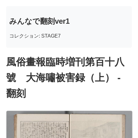
みんなで翻刻ver1
コレクション: STAGE7
風俗畫報臨時増刊第百十八
號 大海嘯被害録（上） -
翻刻