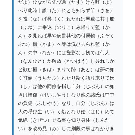
だよ）ひながら先づ助（たす）けを呼（よ）
べり此時｜誰（た）れとも知らず竿（さを）
を投（な）げ呉（く）れたれば早速に其｜船
（ふね）に乗込（のりこ）み帰りて監（か
ん）を見れば早や病監其他の付属物（ふぞく
ぶつ）構（かま）へ等は洗ひ去られ監（か
ん）の中（なか）には隻影なし扨ては何人
（なんひと）か解放（かいはう）し呉れしか
と歓び極（きは）まりて跡（あと）は夢の如
く打倒（うちたふ）れたり斯く語り来りて氏
（し）は他の同僚を指し自分（じぶん）の如
きは軽傷（けいしやう）なり他の諸氏は中中
の負傷（ふしやう）なり、自分（じぶん）は
人の呼び生（い）く処となり始（はじ）めて
気絶（きぜつ）せる事を知り身体（しんた
い）を改め見（み）しに別段の事はなかりき