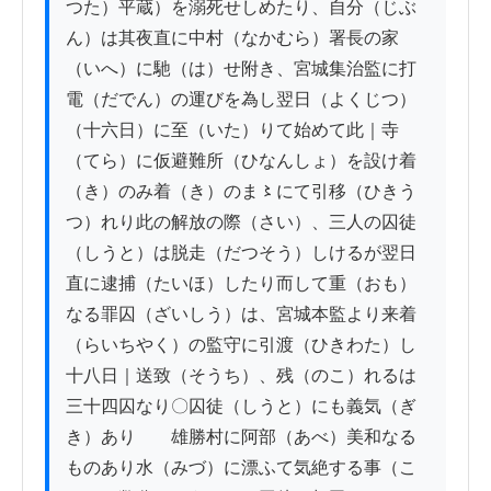
つた）平蔵）を溺死せしめたり、自分（じぶ
ん）は其夜直に中村（なかむら）署長の家
（いへ）に馳（は）せ附き、宮城集治監に打
電（だでん）の運びを為し翌日（よくじつ） 
（十六日）に至（いた）りて始めて此｜寺
（てら）に仮避難所（ひなんしょ）を設け着
（き）のみ着（き）のま〻にて引移（ひきう
つ）れり此の解放の際（さい）、三人の囚徒
（しうと）は脱走（だつそう）しけるが翌日
直に逮捕（たいほ）したり而して重（おも）
なる罪囚（ざいしう）は、宮城本監より来着
（らいちやく）の監守に引渡（ひきわた）し
十八日｜送致（そうち）、残（のこ）れるは
三十四囚なり〇囚徒（しうと）にも義気（ぎ
き）あり　　雄勝村に阿部（あべ）美和なる
ものあり水（みづ）に漂ふて気絶する事（こ