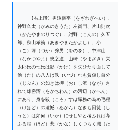
          【右上段】男澤儀平（をざわぎへい）、
神野久太（かみのきうた）左衛門、片山則次
（かたやまのりつぐ）、紺野（こんの）久五
郎、秋山孝義（あきやまたかよし）、小
（こ）塚（づか）斧男（をのを）、中津山
（なかつやま）忠之進、山崎（やまざき）栄
太郎氏の七氏は影（かげ）を失ひたり面して
他（た）の八人は孰（いづ）れも負傷し自分
（じぶん）の如きは押（お）し流（なが）さ
れて雄勝湾（をかちわん）の河辺（かへん）
にあり、身を殺（ころ）すは職務の為め毛程
（けほど）の遺憾（ゐかん）なきも囚徒（し
うと）は如何（いか）にせしやと考ふれば考
ふる程（ほど）悲（かな）しくつらく漂（た