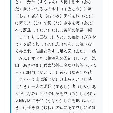
と）｜数分（すうふん）囚徒｜朝田（あさ
だ）勝太郎なるもの水中（すゐちう）に泳
（およ）ぎ入り【右下段】美和を扶（たす）
け来り火（ひ）を焚（た）き水を与（あた）
へて蘇生（そせい）せしむ美和の娘某｜頻
（しき）りに囚徒（しうと）の義侠（ぎきや
う）を説て其（その）恩（おん）に泣（な）
く亦是れ一佳話と為すに足る又（また）｜感
（かん）ずべきは集治監の囚徒（しうと）浅
山（あさやま）兵太郎外三名なり彼等（かれ
ら）は解放（かいほう）後波（なみ）を越
（こ）へて山に駈（か）け上らんとせし時
（とき）一人の溺死（できし）者（しや）あ
り浪（なみ）と浮沈せるを見（み）しかば兵
太郎は囚徒を促（うなが）し之を抱（いだ）
き上げ手を胸（むね）の辺にあて見しに尚ほ