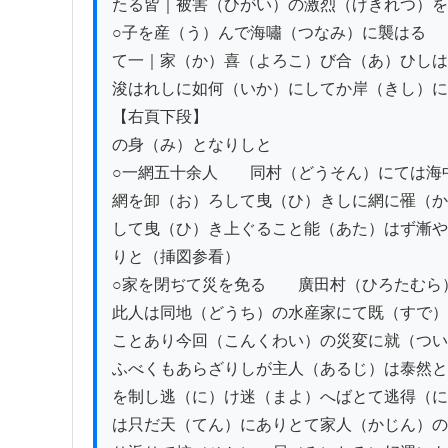
たる皆｜被害（ひがい）の激烈（げきれつ）を
○子を産（う）んで海嘯（つなみ）に襲はる　
て一｜家（か）喜（よろこ）び合（あ）ひしは
浚はれしに如何（いか）にしてか岸（きし）に
【右頁下段】

の身（み）となりしと

○一網五十余人　　同村（どうそん）にては海
網を卸（お）ろして曳（ひ）きしに網に罹（か
して曳（ひ）き上ぐること能（あた）はず漸や
りと（挿図参看）

○家を閉ぢて災を免る　　廣田村（ひろたむら
此人は同地（どうち）の水産家にて既（すで）
ことあり今回（こんくわい）の災変に就（つい
ふべくもあらざりしが主人（あるじ）は泰然と
を制し逃（に）け迷（まよ）へばとて逃得（に
は只だ天（てん）にありとて家人（かじん）の