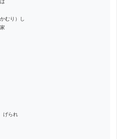
は

かむり）し

家

げられ
