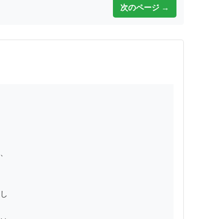
次のページ →
、

し
