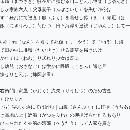
末崎（まつさき）駐在所に務むる山口と云ふ巡査（じゆんさ）
しが家族六人｜父母妻子（ふぼさいし）を失ひ昨今は

ず半狂乱にて巡査｜服（ふく）を着せし侭（まゝ）頬冠（ほゝ
飯（にぎりめし）荷ひつゝ日々海岸を巡視（じゆんし）して一
も亦｜難（なん）を被りて死傷（しゝやう）多（おほ）し海

て田の中に堆積（たいせき）せる藻草を掻きのけ

かれて眠（ねむ）り居れり少女は既に

し幼兒（おさなご）は微かに呼吸（こきふ）通じ居

快せりと云ふ（挿図参看）

右衛門は家屋（かおく）流失（りうしつ）のため古金

）ひたりと

むら）字六ヶ浜にては帆船｜山腹（さんぷく）に打揚（うちあ）
き高地の上｜鰹船（かつをふね）の押揚げられたるもあり

ひ去られたる亦船の漂蕩（へうたう）して人家を貫き
