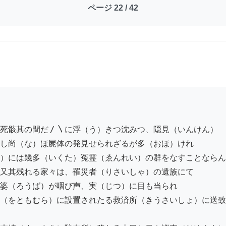
ページ 22 / 42
死骸其の間だ〳〵に浮（う）きつ沈みつ、隠見（いんけん）

し尚（な）ほ屍体の発見せられざるが多（おほ）けれ

）には幾多（いくた）冤霊（ゑんれい）の群をなすことならん
又其残れる家々は、罹災者（りさいしゃ）の遺族にて

婆（ろうば）が咽び声、実（じつ）に目も当られ

（をともむら）に設置されたる救済所（きうさいしょ）に送致