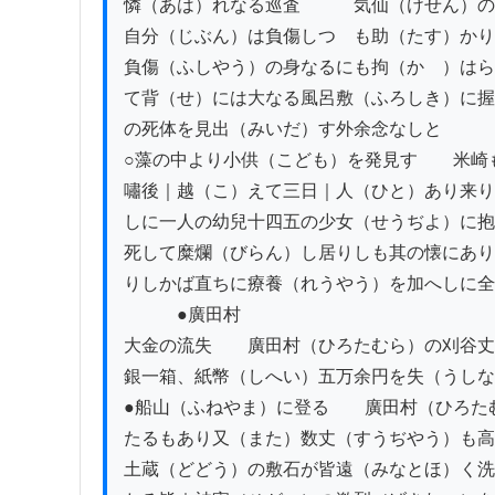
憐（あは）れなる巡査　　　気仙（けせん）の
自分（じぶん）は負傷しつゝも助（たす）かり
負傷（ふしやう）の身なるにも拘（かゝ）はら
て背（せ）には大なる風呂敷（ふろしき）に握
の死体を見出（みいだ）す外余念なしと

○藻の中より小供（こども）を発見す　　米崎
嘯後｜越（こ）えて三日｜人（ひと）あり来り
しに一人の幼兒十四五の少女（せうぢよ）に抱
死して糜爛（びらん）し居りしも其の懐にあり
りしかば直ちに療養（れうやう）を加へしに全
　　　●廣田村

大金の流失　　廣田村（ひろたむら）の刈谷丈
銀一箱、紙幣（しへい）五万余円を失（うしな
●船山（ふねやま）に登る　　廣田村（ひろた
たるもあり又（また）数丈（すうぢやう）も高
土蔵（どどう）の敷石が皆遠（みなとほ）く洗