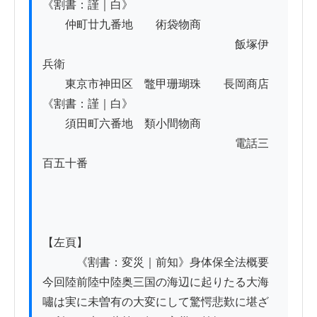
《割書：謹｜白》　　

　　仲町廿九番地　　術袋物商

　　　　　　　　　　　　　　　　　飯塚伊
兵衛

　　東京市神田区　鼈甲珊瑚珠　　長岡商店
《割書：謹｜白》

　　須田町六番地　類小間物商

　　　　　　　　　　　　　　　　　電話三
百五十番

【左頁】

　　　《割書：変災｜前知》身体保全法概要

今回陸前陸中陸奥三国の海辺に起りたる大海
嘯は実に未曽有の大変にして驚愕悲歎に堪ざ