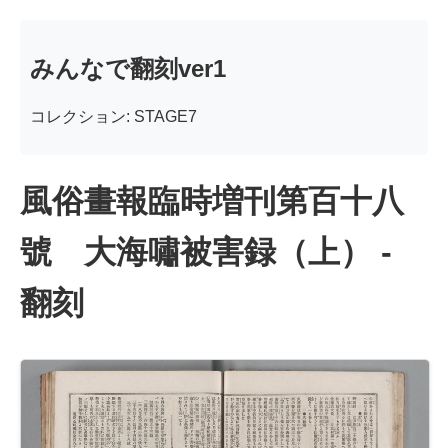
みんなで翻刻ver1
コレクション: STAGE7
風俗畫報臨時増刊第百十八
號 大海嘯被害録（上） -
翻刻