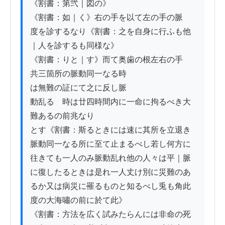
《割書：第弐｜図の》

《割書：如｜く》右の手を以て左の手の脈

度を診するなり《割書：之を自身に行ふも他
｜人を診するも同様な》

《割書：りと｜す》而て奥歯の根左右の手

共三箇所の脈動同一なる時

は無難の証にて之に反し脈

動乱るゝ時は廿四時間内に一命に拘るべき大
難あるの前兆なり

とす《割書：斯るときには速に其所を立退き
脈動同一なる所に至て止まるべし若し何方に
往きても一人のみ脈動乱れ他の人々は平｜脈
に復したるときは是れ一人丈け別に災難のあ
るか又は病災に罹るものと知るべし兎も角此
度の大海嘯の前に於て此》

《割書：方法を広く試みたらんには非命の死