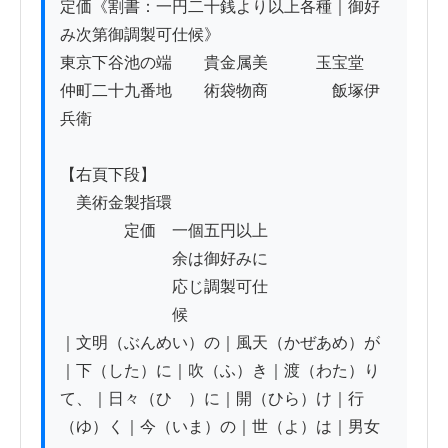
定価《割書：一円二十銭より以上各種｜御好
み次第御調製可仕候》

東京下谷池の端　　貴金属美　　　玉宝堂

仲町二十九番地　　術袋物商　　　　飯塚伊
兵衛

【右頁下段】

　美術金製指環

　　　　定価　一個五円以上

　　　　　　　余は御好みに

　　　　　　　応じ調製可仕

　　　　　　　候

｜文明（ぶんめい）の｜風天（かぜあめ）が
｜下（した）に｜吹（ふ）き｜渡（わた）り
て、｜日々（ひゞ）に｜開（ひら）け｜行
（ゆ）く｜今（いま）の｜世（よ）は｜男女