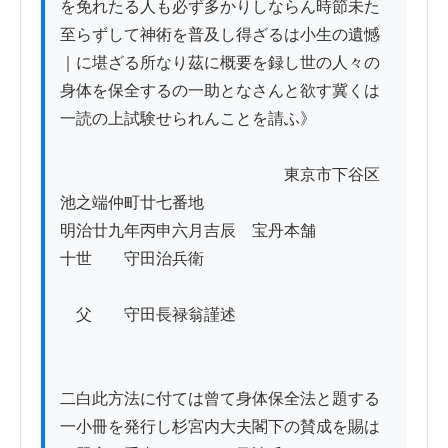
を免れたる人も必ず多かりしならん時節未た
至らずして神術を普及し得ざるは小生の遺憾
｜に堪ざる所なり茲に概要を録し世の人々の
身体を保全するの一助となさんと欲す冀くは
一読の上試験せられんことを請ふ》

　　　　　　　　　　　　　　東京市下谷区
池之端仲町廿七番地

明治廿九年丙申六月吉辰　宝丹本舗　　　　
十世　　守田治兵衛

　父　　守田長禄翁謹述

二白此方法に付ては曾て身体保全法と題する
一小冊を発行し杉宮内大夫閣下の賛成を賜は