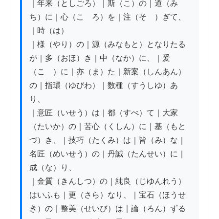
｜年来（としごろ）｜斯（こ）の｜道（み
ち）に｜心（こゝろ）を｜注（そゝ）ぎて、
｜時（は）

｜様（やり）の｜源（みなもと）となりたる
が｜多（おほ）き｜中（なか）に、｜爰
（こゝ）に｜亦（ま）た｜新案（しんあん）
の｜指環（ゆびわ）｜数種（すうしゆ）あ
り、

｜意匠（いせう）は｜都（すべ）て｜大家
（たいか）の｜苦心（くしん）に｜基（もと
づ）き、｜技巧（たくみ）は｜皆（み）な｜
名匠（めいせう）の｜丹誠（たんせい）に｜
成（な）り、

｜金質（きんしつ）の｜純良（じゆんれう）
はいふも｜更（さら）なり、｜宝石（ほうせ
き）の｜整美（せいび）は｜論（ろん）ずる