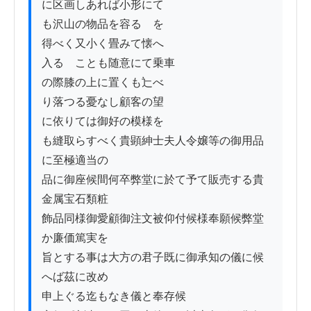
に区画しあれば小形にて

も沢山の物品を容るゝを

得べく又小く畳みて懐へ

入るゝことも随意にて乗車

の際膝の上に置くも辷べ

り落つる憂なし顧客の望

に依りては御好の模様を

も縫取らすべく貴顕紳士夫人令嬢等の御用品
に至極適当の

品に御座候間何卒弊堂に於て予て販売する貴
金属宝石類粧

飾品同様御愛顧御注文被仰付候様奉願候弊堂
か廉価篤実を

旨とする事は大方の君子既に御承知の儀に候
へば茲に改め

申上ぐる迄もなき儀と奉存候
