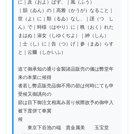
に｜及（およ）ばず、｜風（ふう）

｜韻（ゐん）の｜高雅（かうが）なること｜
世（よ）に｜類（るゐ）なし、｜謹（つゝし
ん）で｜時様（はやり）に｜晩（おく）れた
まはぬ｜淑女（しゆくぢよ）｜紳（しん）

｜士（し）に｜告（つ）げ｜参（まゐ）らす
と｜云爾（しかいふ）

追て御承知の通り金製諸品販売の儀は弊堂年
来の本業に候得

者若し弊店販売品御不用の節は何時にても申
受候又御誂向の

節は目下御注文相嵩み居り候際故予め御申入
被下度併て奉冀

候

　　東京下谷池の端　貴金属美　　玉宝堂