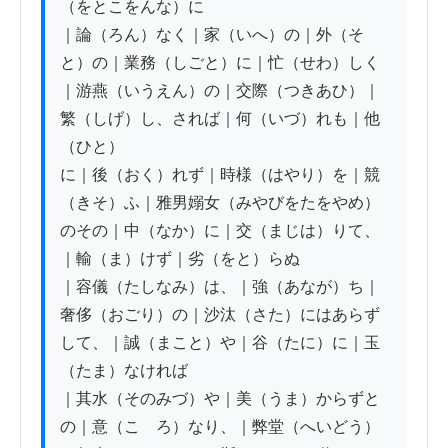
（をとこをんな）に

｜論（ろん）なく｜家（いへ）の｜外（そ
と）の｜業務（しごと）に｜忙（せわ）しく
｜游燕（いうえん）の｜交際（つきあひ）｜
繁（しげ）し、されば｜何（いづ）れも｜他
（ひと）

に｜後（おく）れず｜時様（はやり）を｜競
（きそ）ふ｜雅男嫋女（みやびをたをやめ）
のその｜中（なか）に｜交（まじは）りて、
｜輸（ま）けず｜劣（をと）らぬ

｜容儀（たしなみ）は、｜強（あなが）ち｜
奢侈（おごり）の｜沙汰（さた）にはあらず
して、｜誠（まこと）や｜谷（たに）に｜玉
（たま）なければ

｜其水（そのみづ）や｜美（うま）からずと
の｜意（こゝろ）なり、｜弊堂（へいどう）