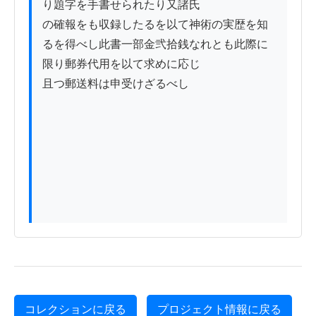
り題字を手書せられたり又諸氏

の確報をも収録したるを以て神術の実歴を知
るを得べし此書一部金弐拾銭なれとも此際に
限り郵券代用を以て求めに応じ

且つ郵送料は申受けざるべし

コレクションに戻る
プロジェクト情報に戻る