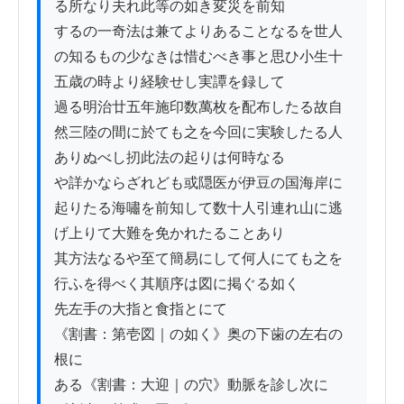
る所なり夫れ此等の如き変災を前知

するの一奇法は兼てよりあることなるを世人
の知るもの少なきは惜むべき事と思ひ小生十
五歳の時より経験せし実譚を録して

過る明治廿五年施印数萬枚を配布したる故自
然三陸の間に於ても之を今回に実験したる人
ありぬべし扨此法の起りは何時なる

や詳かならざれども或隠医が伊豆の国海岸に
起りたる海嘯を前知して数十人引連れ山に逃
げ上りて大難を免かれたることあり

其方法なるや至て簡易にして何人にても之を
行ふを得べく其順序は図に掲ぐる如く

先左手の大指と食指とにて

《割書：第壱図｜の如く》奥の下歯の左右の
根に

ある《割書：大迎｜の穴》動脈を診し次に