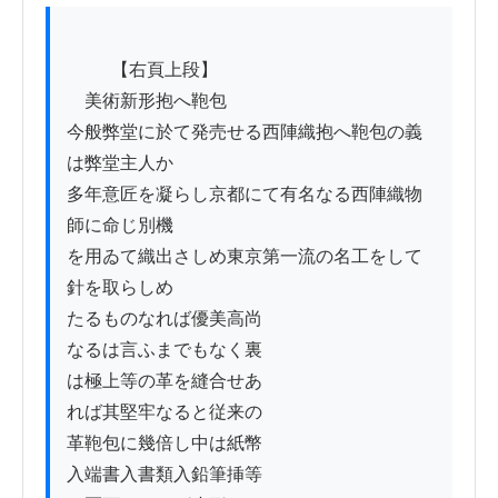
          【右頁上段】

　美術新形抱へ鞄包

今般弊堂に於て発売せる西陣織抱へ鞄包の義
は弊堂主人か

多年意匠を凝らし京都にて有名なる西陣織物
師に命じ別機

を用ゐて織出さしめ東京第一流の名工をして
針を取らしめ

たるものなれば優美高尚

なるは言ふまでもなく裏

は極上等の革を縫合せあ

れば其堅牢なると従来の

革鞄包に幾倍し中は紙幣

入端書入書類入鉛筆挿等
