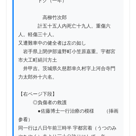
　　　　トク（一年）

　　　　　高柳竹次郎

　　　　計五十五人内死亡十九人。重傷六
人。軽傷三十人。

又遭難車中の健全者は左の如し

　岩手県上閉伊部遠野町小笠原嘉重。宇都宮
市大工町絹川方土

　井甲吉。茨城県久慈郡幸久村字上河合寺門
力太郎外十六名。

【右ページ下段】

　　　◎負傷者の救護

　　　　●佐藤博士一行治療の模様　　（挿画
参看）

同一行は八日午前三時半 宇都宮着（うつのみ