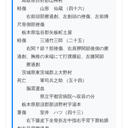
　鳥取県日野郡山神村　　　　　　　　　　
軽傷　　　山形　仙蔵 （四十六）

　　右前頭部擦過創、左創頭の挫傷、左前膞
尺骨側部挫傷

　栃木県塩谷郡矢板町土屋　　　　　　　　
軽傷　　　三浦竹三郎 （二十五）

　　右関？節？部挫傷、右肩胛関節後側の擦
過創、胸推の末端にて打撲腫起、左膝関節

　　擦過創

　茨城県東茨城郡上大野村　　　　　　　　
死亡　　　軍司兵之助 （五十四）

　　脳震盪血

　　　　　県立宇都宮病院へ収容の分

　栃木県那須郡那須野村字湯本　　　　　　
重傷　　　室井　ハツ（四十三）

　　右下腿皮下全骨折左中指右手背下唇粘膜