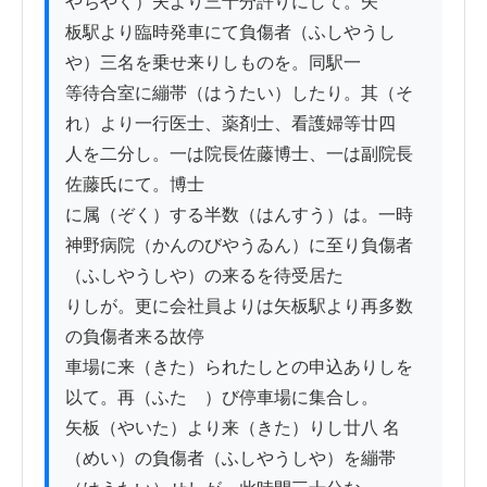
やちやく）夫より三十分許りにして。矢

板駅より臨時発車にて負傷者（ふしやうし
や）三名を乗せ来りしものを。同駅一

等待合室に繃帯（はうたい）したり。其（そ
れ）より一行医士、薬剤士、看護婦等廿四

人を二分し。一は院長佐藤博士、一は副院長
佐藤氏にて。博士

に属（ぞく）する半数（はんすう）は。一時 
神野病院（かんのびやうゐん）に至り負傷者
（ふしやうしや）の来るを待受居た

りしが。更に会社員よりは矢板駅より再多数
の負傷者来る故停

車場に来（きた）られたしとの申込ありしを
以て。再（ふたゝ）び停車場に集合し。

矢板（やいた）より来（きた）りし廿八 名
（めい）の負傷者（ふしやうしや）を繃帯