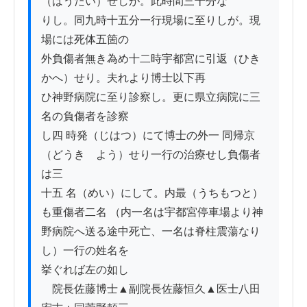
（はうたい）せしが。此時間三十分な

りし。同九時十五分一行現場に至りしが。現
場には死体五箇の

外負傷者無き為め十二時宇都宮に引返（ひき
かへ）せり。夫れより博士以下再

ひ神野病院に至り診察し。更に県立病院に三
名の負傷者を診察

し四 時発（じはつ）にて博士の外一 同帰京
（どうきゝよう）せり一行の治療せし負傷者
は三

十五 名（めい）にして。内最（うちもつと）
も重傷者二名 （内一名は宇都宮停車場より神

野病院へ送る途中死亡、一名は脊柱震蕩なり
し）一行の姓名を

挙ぐれば左の如し

　院長佐藤博士▲副院長佐藤恒久▲医士八田