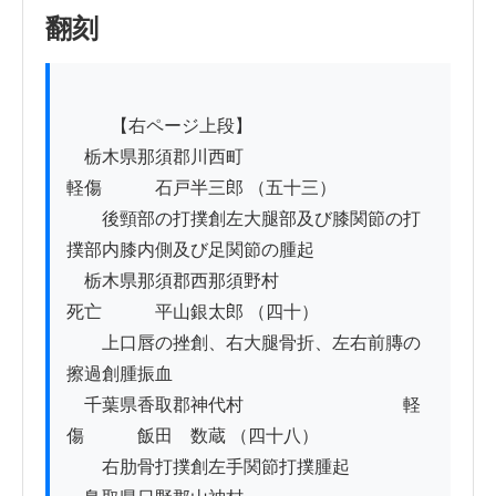
翻刻
          【右ページ上段】

　栃木県那須郡川西町　　　　　　　　　　
軽傷　　　石戸半三郎 （五十三）

　　後頸部の打撲創左大腿部及び膝関節の打
撲部内膝内側及び足関節の腫起

　栃木県那須郡西那須野村　　　　　　　　
死亡　　　平山銀太郎 （四十）

　　上口唇の挫創、右大腿骨折、左右前膞の
擦過創腫振血

　千葉県香取郡神代村　　　　　　　　　軽
傷　　　飯田　数蔵 （四十八）

　　右肋骨打撲創左手関節打撲腫起
