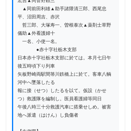
宏吉▲同菅野頼三

　▲同前田利雄▲助手諸隈清三郎、西尾忠
平、沼田周吉、赤沢

　哲三郎、大塚寿一、曽根泰次▲薬剤士草野
儀助▲外看護婦十

　一名、小使一名。

　　　　●赤十字社栃木支部

日本赤十字社栃木支部に於ては。本月七日午
後五時頃下り列車

矢板野崎両駅間箒川鉄橋上に於て。客車八輌
河中へ墜落したる

報に接（せつ）したるを以て。仮設（かせ
つ）救護隊を編制し。医員看護婦等同日

午後八時三十分救護汽車に搭乗せしめ。被害
地へ派遣（はけん）し負傷者
