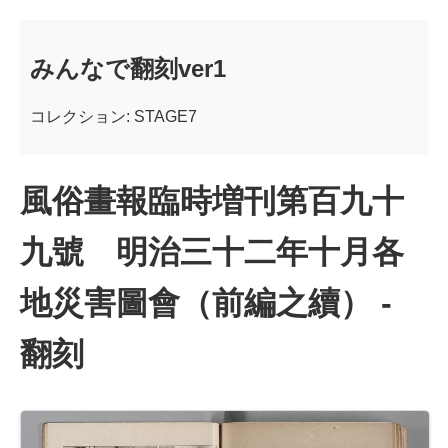
みんなで翻刻ver1
コレクション: STAGE7
風俗畫報臨時増刊第百九十
九號 明治三十二年十月各
地災害圖會（前編之續） -
翻刻