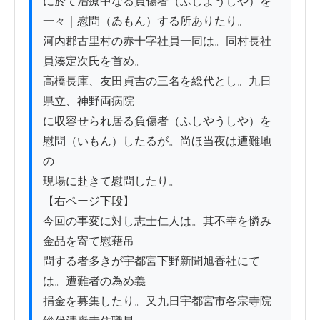
に於て治療中なる負傷者（ふしようしや）を
一々｜慰問（ゐもん）する所ありたり。

河内郡古里村の赤十字社員一同は。同村長社
員湊定次氏を首め。

高橋長庫、友田貞吉の三名を総代とし。九日
県立、神野両病院

に収容せられ居る負傷者（ふしやうしや）を
慰問（いもん）したるが。尚ほ当夜は遭難地
の

現場に赴きて慰問したり。

【右ページ下段】

今回の事変に対し志士仁人は。其不幸を憐み
金品を寄て慰藉吊

問する者多きが宇都宮下野新聞旭香社にて
は。遭難者の為め義

捐金を募集したり。又九日宇都宮市各宗寺院