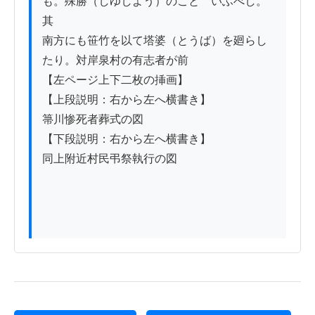
も。殊勝（しゆしよう）のことゝいふべし。
其

南方にも笹竹を以て塔婆（とうば）を廻らし
たり。対岸泉村の有志者が前

【左ページ上下二枚の挿画】

【上段説明：右から左へ横書き】

箒川惨死者葬式の図

【下段説明：右から左へ横書き】

同上附近村民弔祭執行の図
