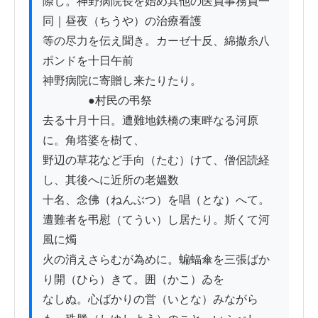
際し。神野病院長を始め其他の医員事務員一
同｜昼夜（ちうや）の治療看護

等の尽力を伝え聞き。カーゼ十反、綿撒糸八
ポンドを十日午前

神野病院に寄贈し来たりたり。

　　　　●村民の弔祭

去る十月十日。遭難地鉄橋の東畔なる河原
に。角塔婆を樹て、

野辺の草花など手向（たむ）けて、僧侶読経
し、其後へに近所の老媼数

十名、念佛（ねんぶつ）を唱（とな）へて。
遭難者を弔慰（てうい）し居たり。斯くて河
風に燭

火の消えさらむが為めに。蝙蝠傘を三張ばか
り開（ひら）きて。囲（かこ）ゐを

なしぬ。心ばかりの営（いとな）みながら