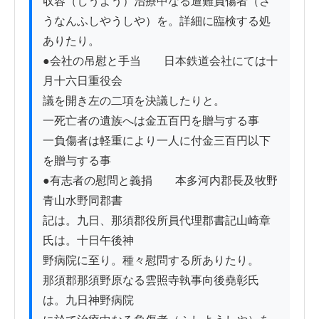
収容（しうよう）治療中なる遭難負傷者（さ
うなんふしやうしや）を。詳細に臨検する処
ありたり。

●会社の吊慰と手当　　日本鉄道会社にては十
月十六日重役会

議を開き左の二項を決議したりと。

一死亡者の遺族へは金五百円を贈与する事

一負傷者は軽重により一人に付金三百円以下
を贈与する事

●有志者の慰問と義捐　　本多河内郡長及牧野
青山水野同郡書

記は。九日、那須郡役所員代理郡書記山崎章
氏は。十日午後神

野病院に至り。種々慰問する所ありたり。

那須郡那須野原なる雲照寺執事向後堯彰氏
は。九日神野病院
