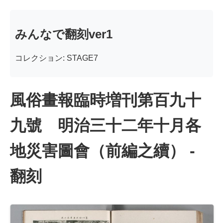
みんなで翻刻ver1
コレクション: STAGE7
風俗畫報臨時増刊第百九十
九號 明治三十二年十月各
地災害圖會（前編之續） -
翻刻