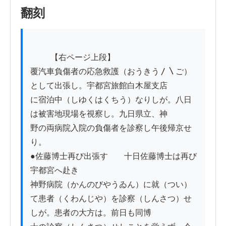
翻刻
          【右ページ上段】

覆汽車負傷者の応急救護（おうきう〳〵ご）
として出張し。宇都宮旅館白木屋支店

に宿泊中（しゆくはくちう）なりしが。八日
は被害地現場を視察し。九日県立、神

野の両病院入院の負傷者を診察し午後帰京せ
り。

●佐藤博士再び出張す　　十日佐藤博士は再び
宇都宮へ赴き

神野病院（かんのびやうゐん）に就（つい）
て患者（くわんじや）を診察（しんさつ）せ
しが。患者の大方は。前日も同博
