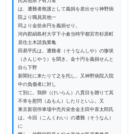
氏其他県下有力者

は、遭難者救護として義捐を差出せり神野病
院より職員其他一

同より金拾余円を義捐せり。

河内郡絹島村大字下小倉当時宇都宮市杉原町
居住土木請負業亀

田易平氏は。遭難者（そうなんしや）の惨状
（さんじやう）を聞き。金十円を義捐せんと
自ら下野

新聞社に来たりて之を托し。又神野病院入院
中の負傷者に対し

て別に。鶏卵（けいらん）八貫目を贈りて其
不幸を慰問（ゐもん）したりといふ。又

東京新宿停車場中売共栄舎金主田中喜太郎氏
は。今回（こんくわい）の遭難（そうなん）
に
