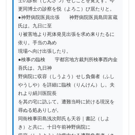
士の診察（しんさつ）せしことを覚えず。今
更同博士の診察を悦（よろこ）び居たりと。

●神野病院医員出張　　神野病院医員島田富蔵
氏は。九日に至

り被害地より死体発見出張を求め来りたるに
依り。手当の為め

現場へ向け出張したり。

●検事の臨検　　宇都宮地方裁判所検事西内金
吾氏は。九日神

野病院に収容（しうよう）せし負傷者（ふし
やうしや）を詳細に臨検（りんけん）し。夫
れより絹川医院長

を其の宅に訪ふて。遭難当時に於ける現況を
尋ぬる処ありしが。

同衙検事田島浅次郎氏も天谷｜書記（しよ
き）と共に。十日午前神野病院に
