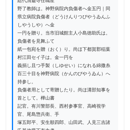
総代清巌寺住職星

野了教師は。神野病院内負傷者へ金五円｜同
県立病院負傷者（どうけんりつびやうゐんふ
しやうしや）へ金

一円を贈り。当市旧城館主人小島徳助氏は。
負傷者を見舞ふて

紙一包宛を贈（おく）り。尚ほ下都賀郡稲葉
村江田セイ子は。金一円を

義捐し且つ手製（しゆせい）になれる綿撒糸
百三十目を神野病院（かんのびやうゐん）へ
持参し。

負傷者用として寄贈したり。尚ほ溝部知事を
首として。樺山書

記官。有川警部長、西村参事官、高崎視学
官、尾島惣兵衛、手

塚五郎平、安生順四郎、山田武、人見三吉諸