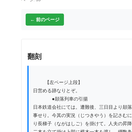
← 前のページ
翻刻
          【左ページ上段】

日営める跡なりとぞ。　　　　　　　　　　　
　　　　●顛落列車の引揚

日本鉄道会社にては。遭難後、三日目より顛落
事せり。今其の実況（じつきやう）を記さむに
り長梯子（ながはしご）を掛けて。人夫の昇降
二本を立て掛け上部に横木一本を渡し。綱数条