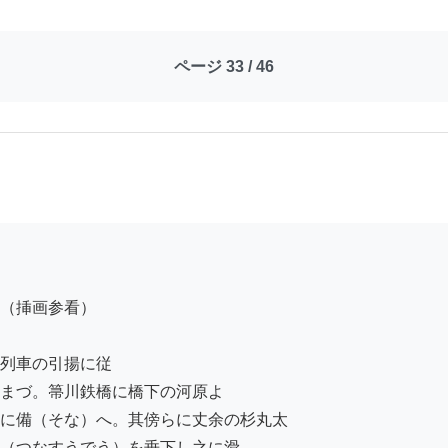
ページ 33 / 46
（挿画参看）

列車の引揚に従

まづ。箒川鉄橋に橋下の河原よ

に備（そな）へ。其傍らに丈余の杉丸太

（つなすうでう）を垂下し之に滑
