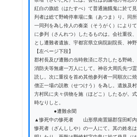
紅白の旗総（はたすべ）て普通施餓鬼に於て見
列者は総て野崎停車場に集（あつま）り。同所
一同列を為し伶人の奏楽（そうがく）によりて
に参列（さんれつ）したるものは。会社重役、
とし遭難者遺族、宇都宮県立病院副院長、神野
【左ページ下段】

郡村長及び遭難の当時救済に尽力したる野崎、
消防夫等無慮一万人にして。神谷大周氏先づ霊
読し。次に重役を首め其他参列者一同順次に焼
僧正一場の説教（せつけう）を為し。遺族及村
方村民に夫々供物を施（ほどこ）したるが。式
時なりしと。

　　　　●遭難余聞

▲惨死中の惨死者　　山形県南置賜郡窪田町内
惨死者（ざんししや）の一人にて。其の姓名は
明したり。死骸は野崎村字中島に於て発見（は