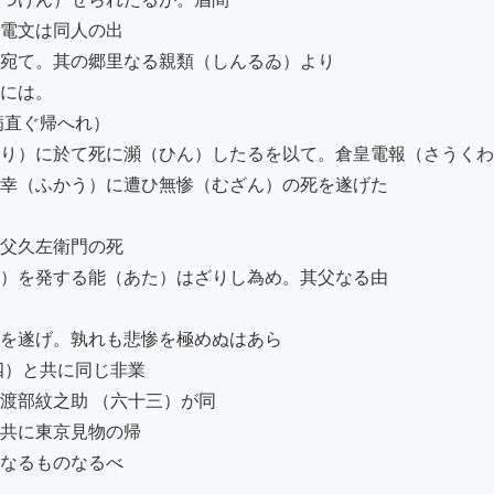
電文は同人の出

宛て。其の郷里なる親類（しんるゐ）より

には。

直ぐ帰へれ）

り）に於て死に瀕（ひん）したるを以て。倉皇電報（さうくわ
幸（ふかう）に遭ひ無惨（むざん）の死を遂げた

父久左衛門の死

）を発する能（あた）はざりし為め。其父なる由

を遂げ。孰れも悲惨を極めぬはあら

）と共に同じ非業

部紋之助 （六十三）が同

共に東京見物の帰

なるものなるべ
