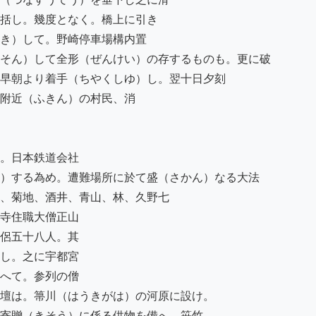
括し。幾度となく。橋上に引き

き）して。野崎停車場構内置

そん）して全形（ぜんけい）の存するものも。更に破

早朝より着手（ちやくしゆ）し。翌十日夕刻

附近（ふきん）の村民、消

。日本鉄道会社

）する為め。遭難場所に於て盛（さかん）なる大法

、菊地、酒井、青山、林、久野七

寺住職大僧正山

侶五十八人。其

し。之に宇都宮

へて。参列の僧

壇は。箒川（はうきがは）の河原に設け。

寄贈（きそう）に係る供物を備へ。笹竹
