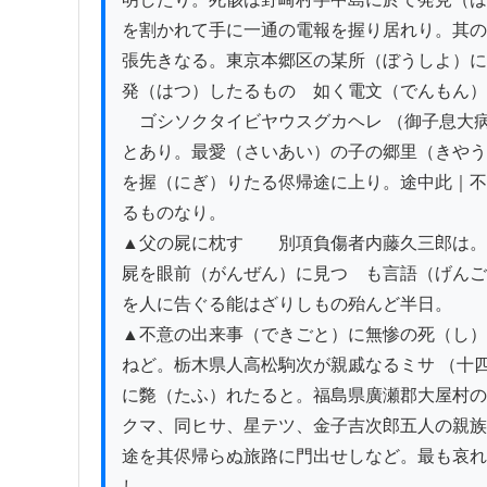
を割かれて手に一通の電報を握り居れり。其の
張先きなる。東京本郷区の某所（ぼうしよ）に
発（はつ）したるものゝ如く電文（でんもん）
　ゴシソクタイビヤウスグカヘレ （御子息大病
とあり。最愛（さいあい）の子の郷里（きやう
を握（にぎ）りたる侭帰途に上り。途中此｜不
るものなり。

▲父の屍に枕す　　別項負傷者内藤久三郎は。
屍を眼前（がんぜん）に見つゝも言語（げんご
を人に告ぐる能はざりしもの殆んど半日。

▲不意の出来事（できごと）に無惨の死（し）
ねど。栃木県人高松駒次が親戚なるミサ （十四
に斃（たふ）れたると。福島県廣瀬郡大屋村の渡
クマ、同ヒサ、星テツ、金子吉次郎五人の親族
途を其侭帰らぬ旅路に門出せしなど。最も哀れ
し。
