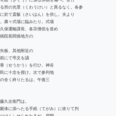
る所の光景（くわうけい）と異るなく。各参

に於て斎飯（さいはん）を供し。夫より

。粛々式場に臨みたり。式場

久保運輸課長、各宗僧侶を首め

病院長関係地方の

矢板、其他附近の

前にて弔文を誦

香（せうかう）を行ひ。神谷

民に十念を授け。次で参列地

の全く終りたるは。午後三

藤久左衛門は。

屍体に添へたる手紙（てがみ）に依りて判

つけん）せられたるが。眉間
