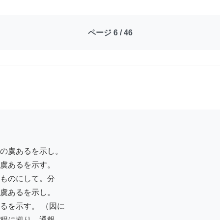
ページ 6 / 46
の虞あるを示し。

虞あるを示す。

ものにして。分

虞あるを示し。

を示す。 （因に

程に拠り。通報
