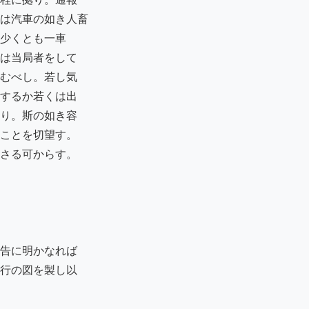
は汽車の如き人畜

少くとも一車

は当局者をして

むべし。若し気

するか若くは出

り。斯の如き容

ことを切望す。

さる可からす。

告に明かなれば

行の図を製し以
