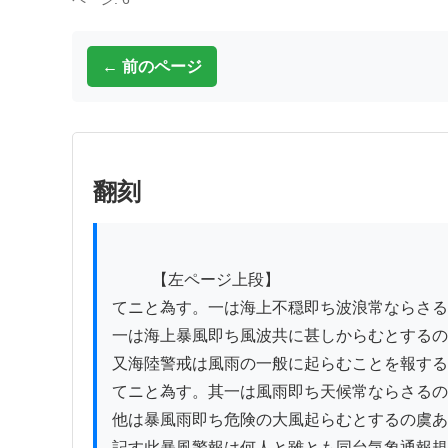
← 前のページ
翻刻
          【左ページ上段】

てニと為す。一は海上不穏即ち波浪常ならさる
一は海上暴風即ち風波共に甚しからむとするの
又海陸警戒は風雨の一般に起らむことを報する
てニと為す。其一は風雨即ち天候常ならさるの
他は暴風雨即ち危険の大風起らむとするの虞ある
記す此暴風警報は何人と雖とも同台気象通報規