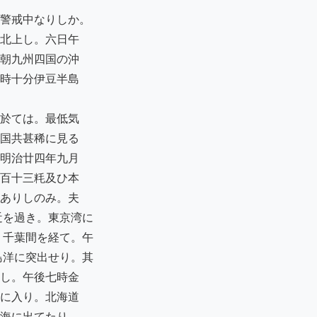
警戒中なりしか。

北上し。六日午

朝九州四国の沖

時十分伊豆半島

於ては。最低気

国共甚稀に見る

明治廿四年九月

百十三粍及ひ本

ありしのみ。夫

を過き。東京湾に

千葉間を経て。午

洋に突出せり。其

し。午後七時金

に入り。北海道

海に出てたり。
