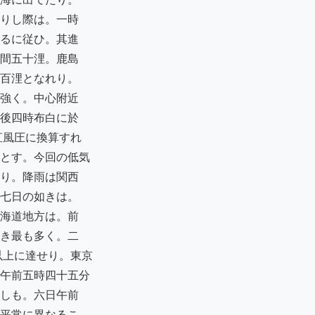
りし際は。一時

るに従ひ。其進

間五十浬。鹿島

百浬となれり。

強く。中心附近

後四時布白に於

風圧に換算すれ

とす。今回の低気

り。降雨は関西

七日の如きは。

海道地方は。前

き最も多く。二

上に達せり。東京

午前五時四十五分

しも。六日午前

平常に異なるこ
