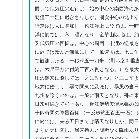
而して低気圧の進行は。始め中心の南西海にあ
間僅三十浬に過きさりしか。漸次中心の北上す
行速度は大に増加し。遠江洋上に於ては。一時
洋に於ては。六十浬となり。金華山以北は。約
又低気圧の回転は。中心の周囲二十浬の辺最も
に於ては殆んと無風にして。風速度は。七日午
て観測したる。一秒時五十四米 （則ち之を垂直
は。六尺平方に付約三百八貫となる。）を最大
圧の襲来に際しては。之に先たつこと三日前よ
地方に始まり。尋て関東に及ほし。暴風の当日
九州を除くの外は。一般に雨天となり。殊に東
日来引続きて強雨あり。近江伊勢美濃尾張の如
十四時間の降量百粍 （一反歩約五百五十石）以
に於ては。去る五日まては晴天なりしか。同日
より雨天に変し。爾来殆んと間断なく降雨あり
六時に至るまては。気圧の示度及ひ変化ともに