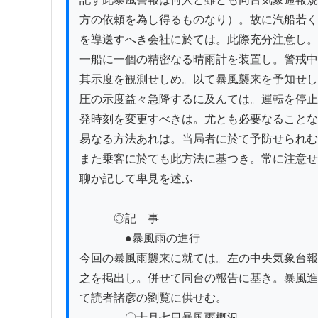
方の依頼を為し得るものなり）。故に汽船若く
を導送すへき会社に於ては。此際充分注意し。
一船に一個の精密なる晴雨計を装置し。警戒中
其示度を観測せしめ。以て暴風襲来を予知せし
圧の示度益々急降するに及んては。運転を停止
発時刻を変更すべきは。尤とも必要なることな
易なる方法あれは。当局者に於て予防せられむ
また乗客に於ても此方法に基つき。常に注意せ
聊か記して卑見を述ふ

　　　◎記　事

　　　　●暴風雨の進行

今回の暴風雨襲来に就ては。左の中央気象台報
之を掲出し。併せて同台の報告に基き。暴風進
て読者諸彦の劉覧に供せむ。

　　　　〇十月七日暴風雨概況
