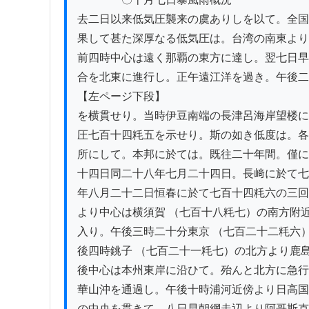
去二日以来低気圧襲来の虞ありしを以て。全国
果して甚た深厚なる低気圧は。台湾の南東より
前四時中心は遠く那覇の東方に達し。翌七日早
合を北東に進行し。正午遠江洋を過き。午後二
【左ページ下段】

を横貫せり。当時伊豆南端の長津呂海岸望楼に
圧七百十四粍五を示せり。斯の如き低度は。各
所にして。本邦に於ては。既往二十年間。僅に
十四日同二十八年七月二十四日。長﨑に於て七
年八月二十二日恒春に於て七百十四粍六の三回
より中心は横須賀 （七百十八粍七）の南方附近
入り。午後三時二十分東京 （七百二十二粍六）
後四時銚子 （七百二十一粍七）の北方より鹿島
後中心は本州東岸に沿ひて。殆んと北方に急行
華山沖を通過し。午後十時浦河近傍より日高国
の中央を貫きて。八日早朝網走辺より阿哥斯克