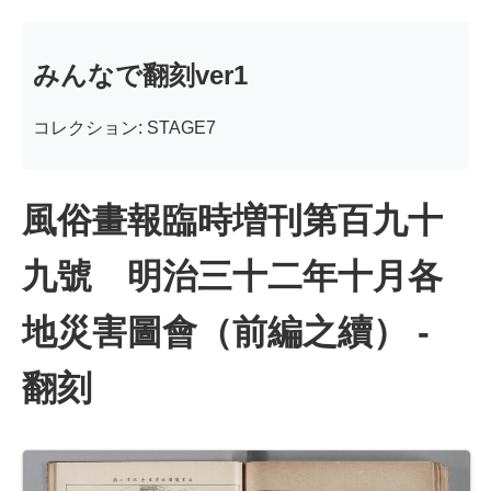
みんなで翻刻ver1
コレクション: STAGE7
風俗畫報臨時増刊第百九十
九號 明治三十二年十月各
地災害圖會（前編之續） -
翻刻