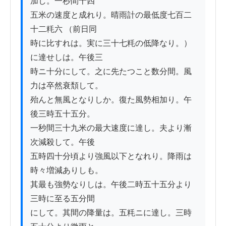
加し。一秒間十四

五米の速度と成れり。晴雨計の最低度七百二
十二粍六 （前日同

時に比すれは。実に三十七粍の低降なり。）
に達せしは。午後三

時ニ十分にして。之に先たつこと数分間。風
力は卒然衰頽して。

殆んと無風となりしか。復た風勢相加り。午
後三時五十五分。

一秒間三十九米の最大速度に達し。夫より漸
次減殺して。午後

五時四十分頃より強風以下となれり。降雨は
時々増減ありしも。

其最も強勢なりしは。午後二時五十五分より
三時に至る五分間

にして。其間の降量は。五粍ニに達し。三時