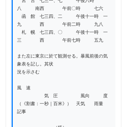
　宮　古　七三一、七　　　午後八時　　　
八　　　南西　　　　午前〇時　　　七六

　函　館　七三四、二　　　午後十一時　一
九　　　　西　　　　午前二時　　　九八

　札　幌　七三四、〇　　　午後十一時　一
三　　　　西　　　　午前七時　　　五九

また左に東京に於て観測せる。暴風前後の気
象表を記し。其状

況を示さむ

風　速

　　　　　　気　圧　　　　　風向　　　度 
（《割書：一秒｜百米》）　天気　　雨量　
記事　　
