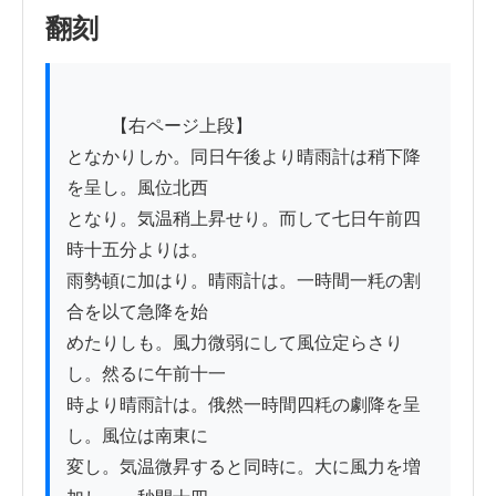
翻刻
          【右ページ上段】

となかりしか。同日午後より晴雨計は稍下降
を呈し。風位北西

となり。気温稍上昇せり。而して七日午前四
時十五分よりは。

雨勢頓に加はり。晴雨計は。一時間一粍の割
合を以て急降を始

めたりしも。風力微弱にして風位定らさり
し。然るに午前十一

時より晴雨計は。俄然一時間四粍の劇降を呈
し。風位は南東に

変し。気温微昇すると同時に。大に風力を増