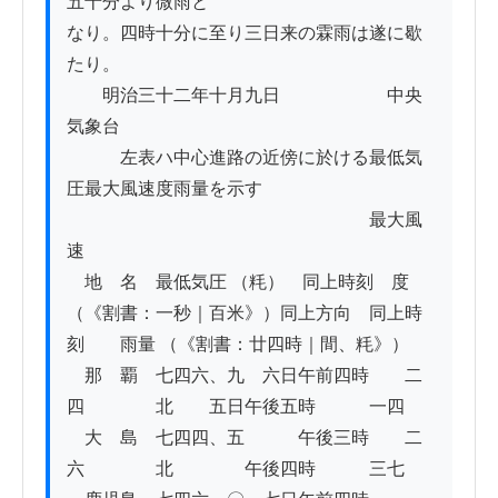
五十分より微雨と

なり。四時十分に至り三日来の霖雨は遂に歇
たり。

　　明治三十二年十月九日　　　　　　中央
気象台

　　　左表ハ中心進路の近傍に於ける最低気
圧最大風速度雨量を示す

　　　　　　　　　　　　　　　　　最大風
速

　地　名　最低気圧 （粍）　同上時刻　度 
（《割書：一秒｜百米》）同上方向　同上時
刻　　雨量 （《割書：廿四時｜間、粍》）

　那　覇　七四六、九　六日午前四時　　二
四　　　　北　　五日午後五時　　　一四

　大　島　七四四、五　　　午後三時　　二
六　　　　北　　　　午後四時　　　三七
