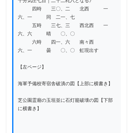
十分気圧七百｜二十二粍六となる》

　　　四時　　三〇、二　　北西　　　一
六、一　　　同　二一、七

　　　五時　　三七、三　　西北西　　一
六、六　　　晴　　〇、〇

　　　六時　　四一、六　　南々西　　　
六、一　　　曇　　〇、〇　虹現出す

【左ページ】

海軍予備校寄宿舎破潰の図【上部に横書き】

芝公園霊廟の玉垣並に石灯籠破壊の図【下部
に横書き】
