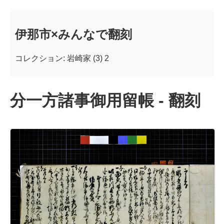
伊那市×みんなで翻刻
コレクション: 岩崎家 (3) 2
分一方諸事御用留帳 - 翻刻