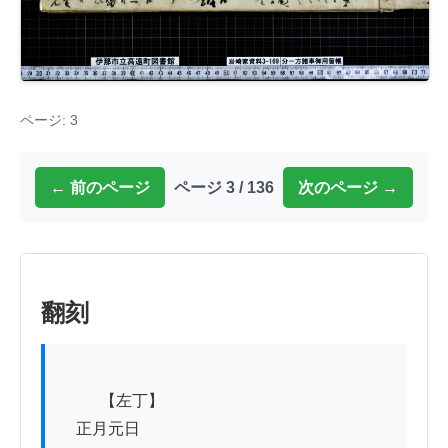
ページ: 3
← 前のページ
ページ 3 / 136
次のページ →
翻刻
          【左丁】

　正月元日
