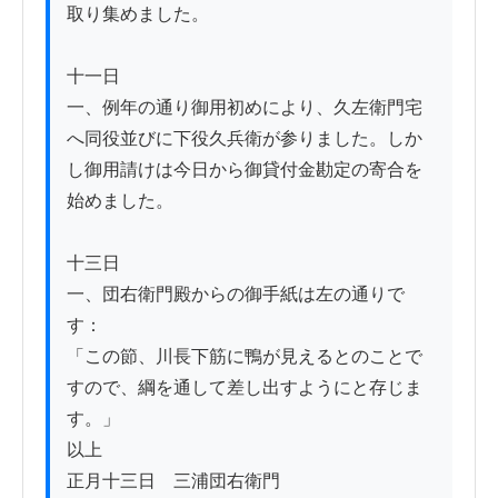
取り集めました。

十一日

一、例年の通り御用初めにより、久左衛門宅
へ同役並びに下役久兵衛が参りました。しか
し御用請けは今日から御貸付金勘定の寄合を
始めました。

十三日

一、団右衛門殿からの御手紙は左の通りで
す：

「この節、川長下筋に鴨が見えるとのことで
すので、綱を通して差し出すようにと存じま
す。」

以上

正月十三日　三浦団右衛門
