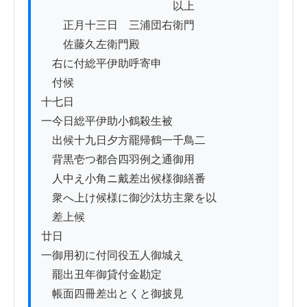
　　　　　　　　　　　　以上

　　正月十三日　三浦団右衛門

　　佐藤久左衛門殿

　右に付総平伊助呼寄申

　付候

十七日

一今日総平伊助小鶴殺生被

　出候十九日夕方罷帰鶴一千鳥二

　背黒壱つ都合四羽例之通御用

　人中え小角ニ戴差出候様御繕番

　衆へ上け候様に御沙汰坊主衆を以

　差上候

廿日

一御用初に付同役五人御城え

　罷出丑年御貸付金勘定

　帳面四冊差出とくと御披見
