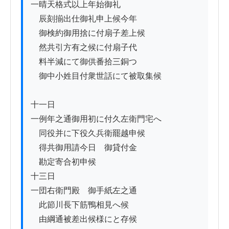
一晴天格式以上年始御礼

　辰刻揃出仕御礼申上候今年ゟ

　御検約御用捨に付扇子差上候

　然共引方有之候に付扇子代

　料半減にて御供番拾三銅つゝ

　御中小姓目付衆世話にて被取集候

十一日

一例年之通御用初に付久左衛門宅へ

　同役并に下役久兵衛罷越申候

　得共御用請今日ゟ御貸付金

　勘定寄合初申候

十三日

一団右衛門殿ゟ御手紙左之通

　此節川長下筋鴨相見へ候

　由綱通被差出候様にと存候
