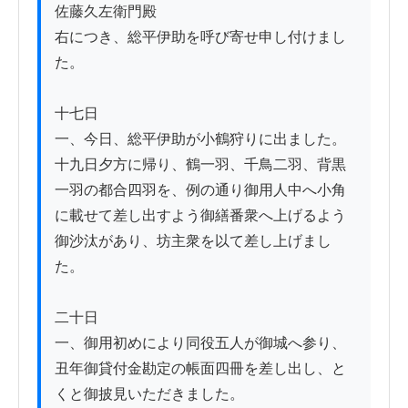
佐藤久左衛門殿

右につき、総平伊助を呼び寄せ申し付けまし
た。

十七日

一、今日、総平伊助が小鶴狩りに出ました。
十九日夕方に帰り、鶴一羽、千鳥二羽、背黒
一羽の都合四羽を、例の通り御用人中へ小角
に載せて差し出すよう御繕番衆へ上げるよう
御沙汰があり、坊主衆を以て差し上げまし
た。

二十日

一、御用初めにより同役五人が御城へ参り、
丑年御貸付金勘定の帳面四冊を差し出し、と
くと御披見いただきました。
