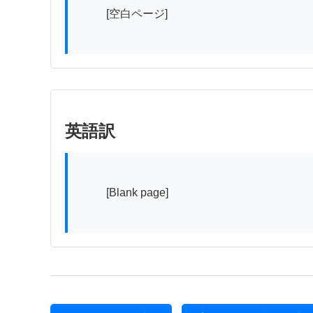
          [空白ページ]

英語訳
          [Blank page]
