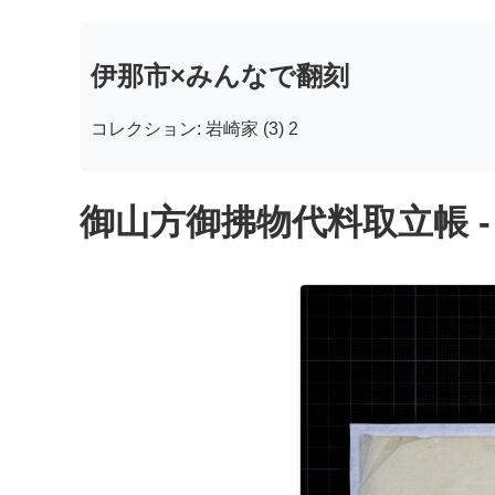
伊那市×みんなで翻刻
コレクション: 岩崎家 (3) 2
御山方御拂物代料取立帳 -