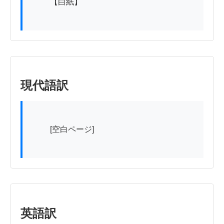
          【白紙】

現代語訳
          [空白ページ]

英語訳