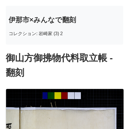
伊那市×みんなで翻刻
コレクション: 岩崎家 (3) 2
御山方御拂物代料取立帳 -
翻刻