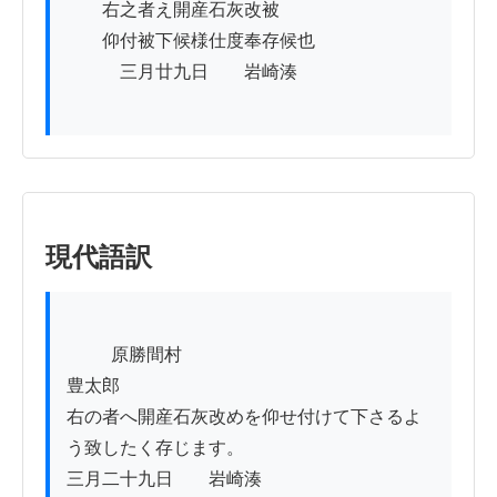
　　右之者え開産石灰改被

　　仰付被下候様仕度奉存候也

　　　三月廿九日　　岩崎湊

現代語訳
          原勝間村

豊太郎

右の者へ開産石灰改めを仰せ付けて下さるよ
う致したく存じます。

三月二十九日　　岩崎湊
