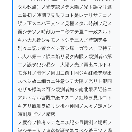
タル数点）ノ光ヲ認メテ大陽ノ光ト誤マリ遂
ニ最初ノ時期ヲ見失フコト是レナリサテコノ
誤ヲ正スニハ三人ソノ見極メタル時刻ヲ定メ
而シテソノ時刻カ一ニ秒マテ亘ニ一致スルト
キハ大凡皆シキモノトシテ三人ノ時刻ヲ各
別々ニ記シ置クベシ蓋シ煤「ガラス」ヲ持テ
ル人ハ第一ノ誤ニ陥リ易ク肉眼ノ観測者ハ第
二ノ誤ヲ犯シ易シ　大陽ノ光ノ再出スルトキ
モ亦月ノ暗体ノ周囲ニ前ト同ジキ紅峰ヲ現出
スベシ故ニ細カニ注意シテ大陽ノ光リト混同
セザル様為ス可シ観測者如シ南北限界近傍ニ
アルトキハ皆既中絶ヱスコノ紅峰ヲ見ルコト
キアリ観測ヲ終リシ後ハ仲間ノ人々ノ定メシ
時刻及ビソノ精密

ノ度合ヲ推考シテ之ニ加記シ且観測ノ場所ヲ
記シテ三人ノ連名保証ヲ為スベシ後日ソノ場