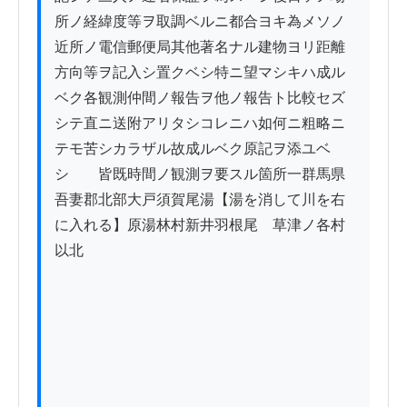
所ノ経緯度等ヲ取調ベルニ都合ヨキ為メソノ
近所ノ電信郵便局其他著名ナル建物ヨリ距離
方向等ヲ記入シ置クベシ特ニ望マシキハ成ル
ベク各観測仲間ノ報告ヲ他ノ報告ト比較セズ
シテ直ニ送附アリタシコレニハ如何ニ粗略ニ
テモ苦シカラザル故成ルベク原記ヲ添ユベ
シ　　皆既時間ノ観測ヲ要スル箇所一群馬県
吾妻郡北部大戸須賀尾湯【湯を消して川を右
に入れる】原湯林村新井羽根尾　草津ノ各村
以北
