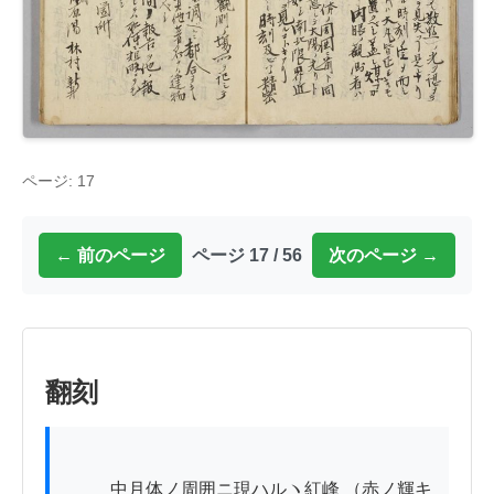
ページ: 17
← 前のページ
ページ 17 / 56
次のページ →
翻刻
          中月体ノ周囲ニ現ハルヽ紅峰 （赤ノ輝キ