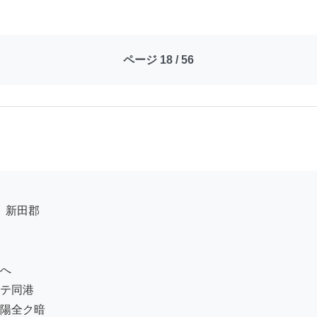
ページ 18 / 56
へ

テ同港

陽全ク暗
