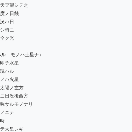
天ヲ望シテ之

度ノ日蝕

況ハ日

シ時ニ

全ク光

ルゝモノハ土星ナ）

即チ水星

現ハル

ノハ火星

太陽ノ左方

ニ日没後西方

称サルモノナリ

ノニテ

時

テ大星レギ
