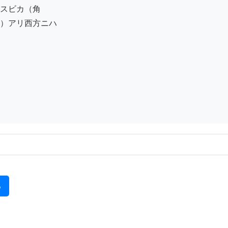
スビカ（角

）アリ西方ニハ

る