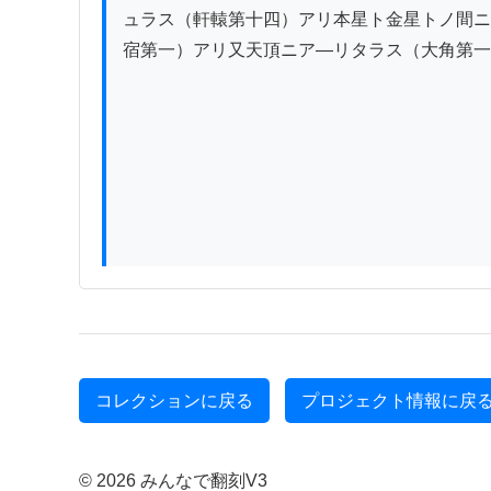
ュラス（軒轅第十四）アリ本星ト金星トノ間ニ
宿第一）アリ又天頂ニア―リタラス（大角第一
コレクションに戻る
プロジェクト情報に戻
© 2026 みんなで翻刻V3