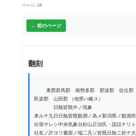
ページ: 18
← 前のページ
翻刻
          東西群馬郡　南勢多郡　那波郡　佐位郡　新田郡

邑楽郡　山田郡 （他県ハ略ス）

　　　　日蝕皆既中ノ現象

来ル十九日日蝕皆既観測ノ為メ新潟県ノ観測所
出張サレシ中央気象台杉山正治氏・談話ナリト
社友ノ許ヨリ書面ノ端二凡ソ皆既日蝕ニ於テ大