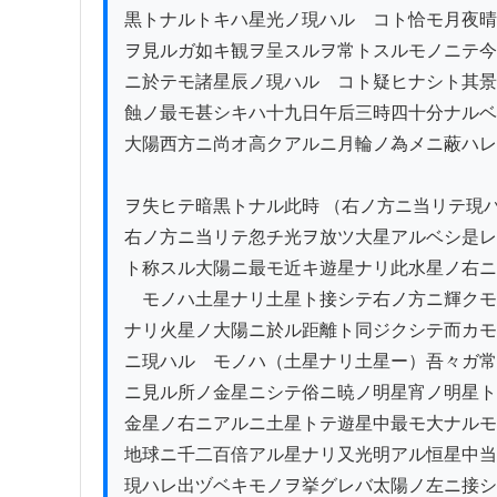
黒トナルトキハ星光ノ現ハルゝコト恰モ月夜晴
ヲ見ルガ如キ観ヲ呈スルヲ常トスルモノニテ今
ニ於テモ諸星辰ノ現ハルゝコト疑ヒナシト其景
蝕ノ最モ甚シキハ十九日午后三時四十分ナルベ
大陽西方ニ尚オ高クアルニ月輪ノ為メニ蔽ハレ
ヲ失ヒテ暗黒トナル此時 （右ノ方ニ当リテ現ハ
右ノ方ニ当リテ忽チ光ヲ放ツ大星アルベシ是レ
ト称スル大陽ニ最モ近キ遊星ナリ此水星ノ右ニ
ゝモノハ土星ナリ土星ト接シテ右ノ方ニ輝クモ
ナリ火星ノ大陽ニ於ル距離ト同ジクシテ而カモ
ニ現ハルゝモノハ（土星ナリ土星ー）吾々ガ常
ニ見ル所ノ金星ニシテ俗ニ暁ノ明星宵ノ明星ト
金星ノ右ニアルニ土星トテ遊星中最モ大ナルモ
地球ニ千二百倍アル星ナリ又光明アル恒星中当
現ハレ出ヅベキモノヲ挙グレバ太陽ノ左ニ接シ