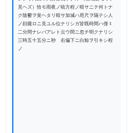
見ヘズ）恰モ雨夜ノ暁方程ノ暗サニテ何トナ
ク陰鬱ヲ覚ヘタリ暗サ加減ハ咫尺ヲ隔テシ人
ノ顔朧ロニ見ユル位ナリシガ皆既時間ハ僅〻
二分間ナレバアレト云ウ間ニ忽チ明クナリシ
三時五十五分ニ秒　右偏下ニ白鯨ヲ引キシ程
ノ
